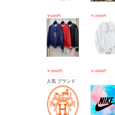
￥
6400
円
￥
13800
円
￥
19600
円
￥
10600
円
人気 ブランド