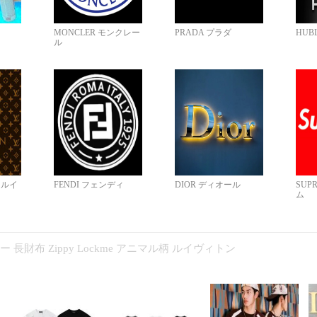
MONCLER モンクレー
PRADA プラダ
HUB
ル
N ルイ
FENDI フェンディ
DIOR ディオール
SUP
ム
コピー 長財布 Zippy Lockme アニマル柄 ルイヴィトン