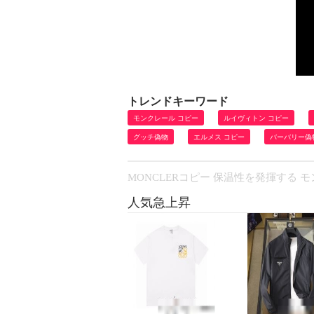
トレンドキーワード
モンクレール コピー
ルイヴィトン コピー
グッチ偽物
エルメス コピー
バーバリー偽
MONCLERコピー 保温性を発揮する 
人気急上昇