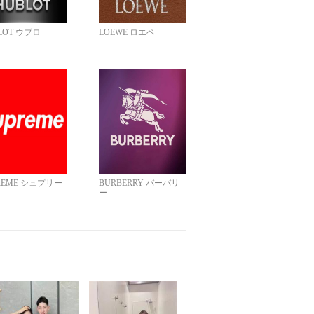
LOT ウブロ
LOEWE ロエベ
REME シュプリー
BURBERRY バーバリ
ー