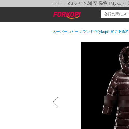
セリーヌ,tシャツ,激安,偽物 [Myko
スーパーコピーブランド [Mykopi] 買える