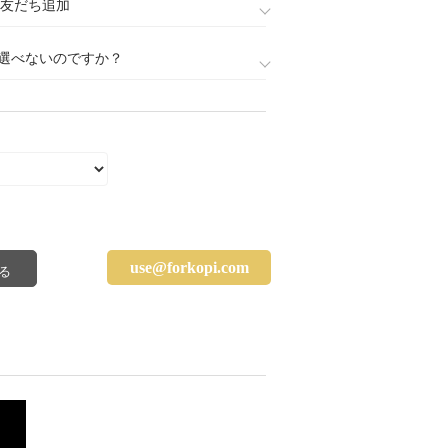
888)友だち追加
選べないのですか？
use@forkopi.com