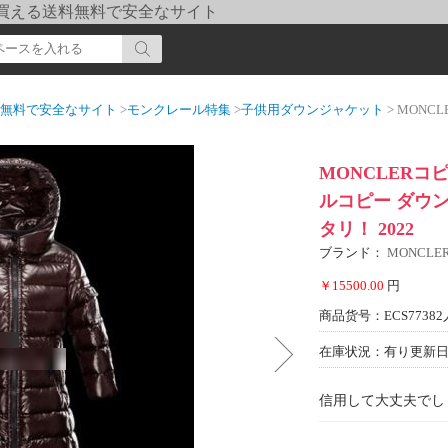
pi] 買える送料無料で安全なサイト
送料無料で安全なサイト
>
モンクレール特集
>
子供用ダウンジャケット
> MONCLERコピ
MONCLERコ
ルコピー ダウ
タリ！ 2022
ブランド：
MONCL
￥15500.00
円
商品货号：ECS77382
在庫状況：有り
更新日期
信用して大丈夫でし