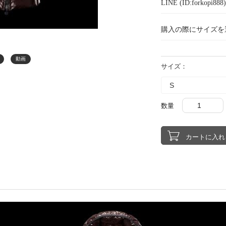
LINE (ID:forkopi
購入の際にサイズを
動画
サイズ：
数量