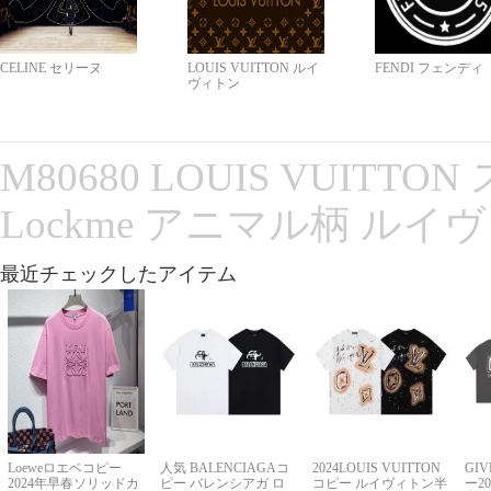
CELINE セリーヌ
LOUIS VUITTON ルイ
FENDI フェンディ
ヴィトン
M80680 LOUIS VUITT
Lockme アニマル柄 ルイ
最近チェックしたアイテム
Loeweロエベコピー
人気 BALENCIAGAコ
2024LOUIS VUITTON
GI
2024年早春ソリッドカ
ピー バレンシアガ ロ
コピー ルイヴィトン半
ー2