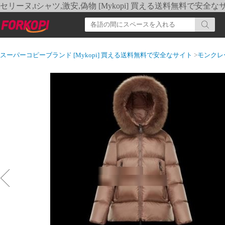
セリーヌ,tシャツ,激安,偽物 [Mykopi] 買える送料無料で安全な
スーパーコピーブランド [Mykopi] 買える送料無料で安全なサイト
>
モンクレ