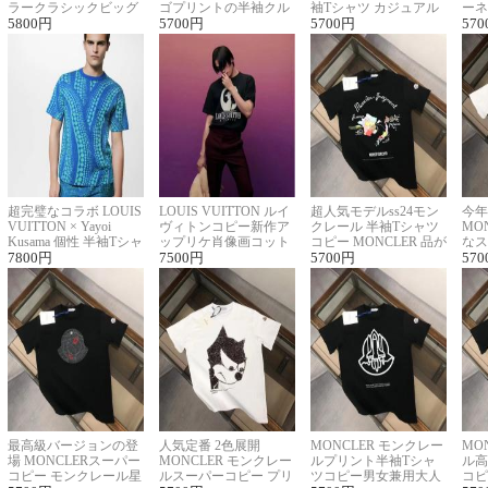
ラークラシックビッグ
ゴプリントの半袖クル
袖Tシャツ カジュアル
ーネ
ロゴ刺繍Tシャツ
5800
円
ーネックTシャツ
5700
円
に馴染む 2色展開
5700
円
ー 
570
超完璧なコラボ LOUIS
LOUIS VUITTON ルイ
超人気モデルss24モン
今年
VUITTON × Yayoi
ヴィトンコピー新作ア
クレール 半袖Tシャツ
MO
Kusama 個性 半袖Tシャ
ップリケ肖像画コット
コピー MONCLER 品が
なス
ツコピー男女兼用
7800
円
ンニット半袖Tシャツ
7500
円
良く見た目
5700
円
ルコ
570
最高級バージョンの登
人気定番 2色展開
MONCLER モンクレー
MO
場 MONCLERスーパー
MONCLER モンクレー
ルプリント半袖Tシャ
ル高
コピー モンクレール星
ルスーパーコピー プリ
ツコピー男女兼用大人
コピ