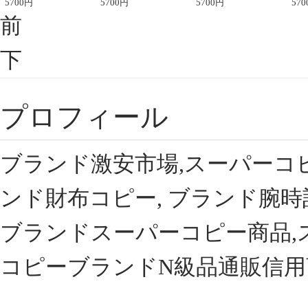
座半袖Tシャツ
5700
円
ント半袖Tシャツ
5700
円
可愛い春夏コーデ
5700
円
ィブ
570
前
下
プロフィール
ブランド激安市場,スーパーコ
ンド財布コピー, ブランド腕時
ブランドスーパーコピー商品,
コピーブランドN級品通販信用