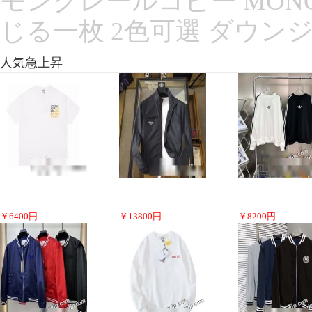
モンクレールコピー MONC
じる一枚 2色可選 ダウン
人気急上昇
￥
6400
円
￥
13800
円
￥
8200
円