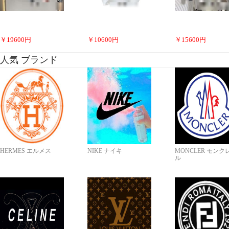
￥
19600
円
￥
10600
円
￥
15600
円
人気 ブランド
HERMES エルメス
NIKE ナイキ
MONCLER モンク
ル