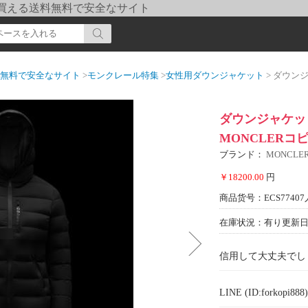
pi] 買える送料無料で安全なサイト
送料無料で安全なサイト
>
モンクレール特集
>
女性用ダウンジャケット
> ダウンジャケッ
ダウンジャケット
MONCLERコ
ブランド：
MONCL
￥18200.00
円
商品货号：ECS77407
在庫状況：有り
更新日期
信用して大丈夫でし
LINE (ID:forkopi