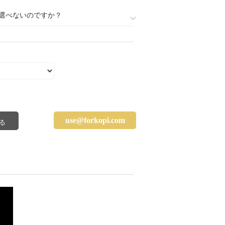
選べないのですか？
use@forkopi.com