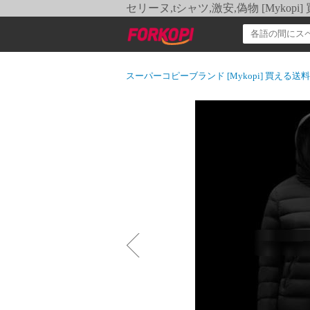
セリーヌ,tシャツ,激安,偽物 [Myko
スーパーコピーブランド [Mykopi] 買える