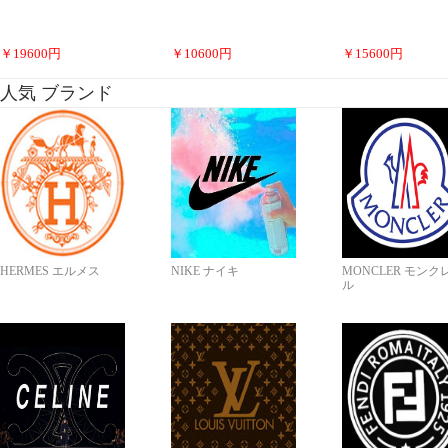
￥
19600
円
￥
10600
円
￥
15600
円
人気 ブランド
HERMES エルメス
NIKE ナイキ
MONCLER モンク
ル