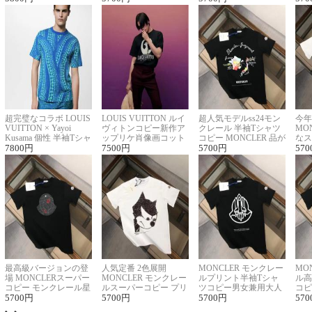
超完璧なコラボ LOUIS
LOUIS VUITTON ルイ
超人気モデルss24モン
今年
VUITTON × Yayoi
ヴィトンコピー新作ア
クレール 半袖Tシャツ
MO
Kusama 個性 半袖Tシャ
ップリケ肖像画コット
コピー MONCLER 品が
なス
ツコピー男女兼用
7800
円
ンニット半袖Tシャツ
7500
円
良く見た目
5700
円
ルコ
570
最高級バージョンの登
人気定番 2色展開
MONCLER モンクレー
MO
場 MONCLERスーパー
MONCLER モンクレー
ルプリント半袖Tシャ
ル高
コピー モンクレール星
ルスーパーコピー プリ
ツコピー男女兼用大人
コピ
座半袖Tシャツ
5700
円
ント半袖Tシャツ
5700
円
可愛い春夏コーデ
5700
円
ィブ
570