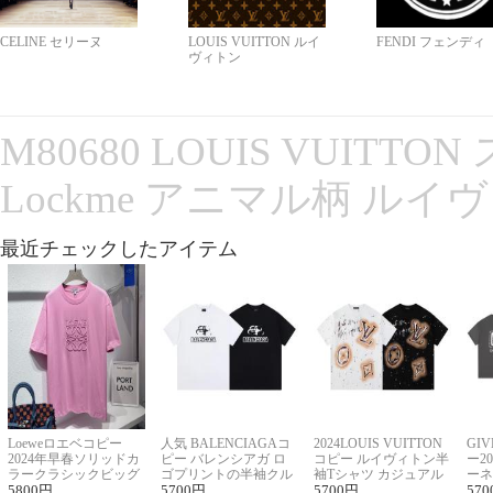
CELINE セリーヌ
LOUIS VUITTON ルイ
FENDI フェンディ
ヴィトン
M80680 LOUIS VUITT
Lockme アニマル柄 ルイ
最近チェックしたアイテム
Loeweロエベコピー
人気 BALENCIAGAコ
2024LOUIS VUITTON
GI
2024年早春ソリッドカ
ピー バレンシアガ ロ
コピー ルイヴィトン半
ー2
ラークラシックビッグ
ゴプリントの半袖クル
袖Tシャツ カジュアル
ーネ
ロゴ刺繍Tシャツ
5800
円
ーネックTシャツ
5700
円
に馴染む 2色展開
5700
円
ー 
570