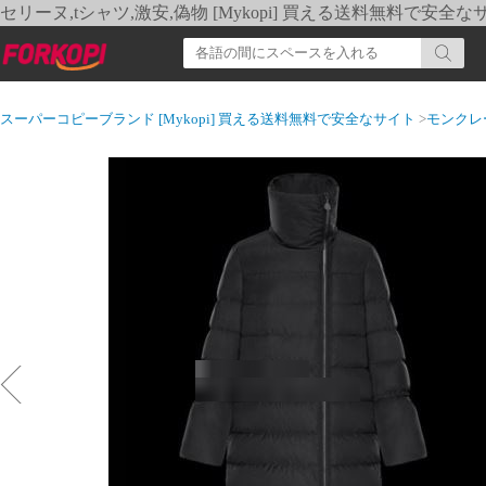
セリーヌ,tシャツ,激安,偽物 [Mykopi] 買える送料無料で安全な
スーパーコピーブランド [Mykopi] 買える送料無料で安全なサイト
>
モンクレ