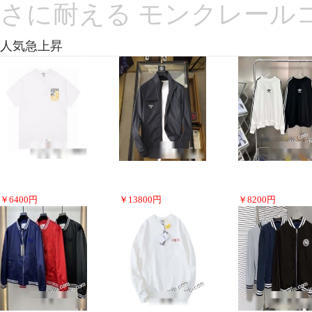
さに耐える モンクレール
人気急上昇
￥
6400
円
￥
13800
円
￥
8200
円