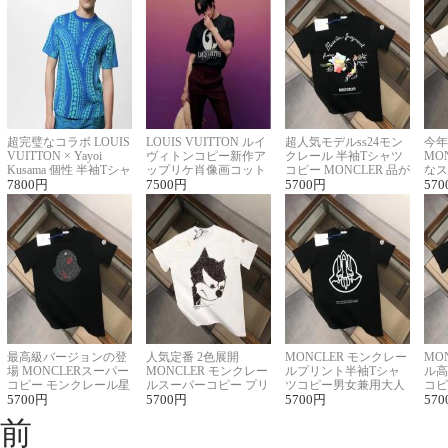
超完璧なコラボ LOUIS
LOUIS VUITTON ルイ
超人気モデルss24モン
今年
VUITTON × Yayoi
ヴィトンコピー新作ア
クレール 半袖Tシャツ
MO
Kusama 個性 半袖Tシャ
ップリケ肖像画コット
コピー MONCLER 品が
なス
ツコピー男女兼用
7800
円
ンニット半袖Tシャツ
7500
円
良く見た目
5700
円
ルコ
570
最高級バージョンの登
人気定番 2色展開
MONCLER モンクレー
MO
場 MONCLERスーパー
MONCLER モンクレー
ルプリント半袖Tシャ
ル高
コピー モンクレール星
ルスーパーコピー プリ
ツコピー男女兼用大人
コピ
座半袖Tシャツ
5700
円
ント半袖Tシャツ
5700
円
可愛い春夏コーデ
5700
円
ィブ
570
前