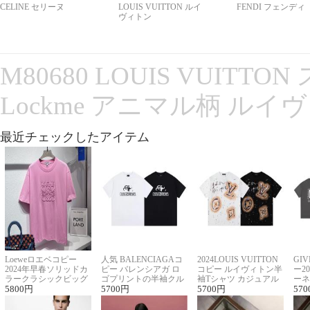
CELINE セリーヌ
LOUIS VUITTON ルイ
FENDI フェンディ
ヴィトン
M80680 LOUIS VUITT
Lockme アニマル柄 ルイ
最近チェックしたアイテム
Loeweロエベコピー
人気 BALENCIAGAコ
2024LOUIS VUITTON
GI
2024年早春ソリッドカ
ピー バレンシアガ ロ
コピー ルイヴィトン半
ー2
ラークラシックビッグ
ゴプリントの半袖クル
袖Tシャツ カジュアル
ーネ
ロゴ刺繍Tシャツ
5800
円
ーネックTシャツ
5700
円
に馴染む 2色展開
5700
円
ー 
570