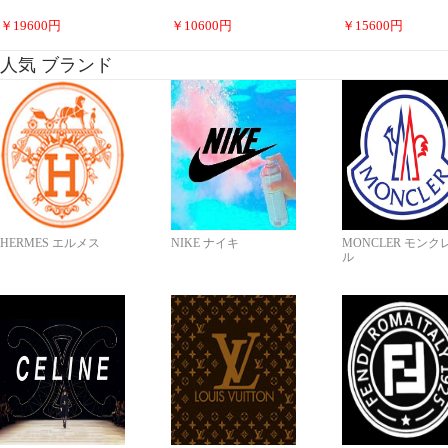
￥
19600
円
￥
10600
円
￥
15600
円
人気 ブランド
HERMES エルメス
NIKE ナイキ
MONCLER モンク
ル