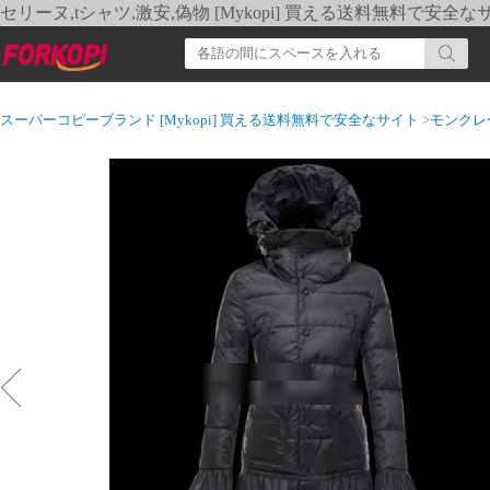
セリーヌ,tシャツ,激安,偽物 [Mykopi] 買える送料無料で安全な
スーパーコピーブランド [Mykopi] 買える送料無料で安全なサイト
>
モンクレ