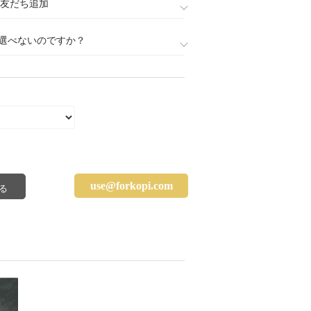
888)友だち追加
選べないのですか？
use@forkopi.com