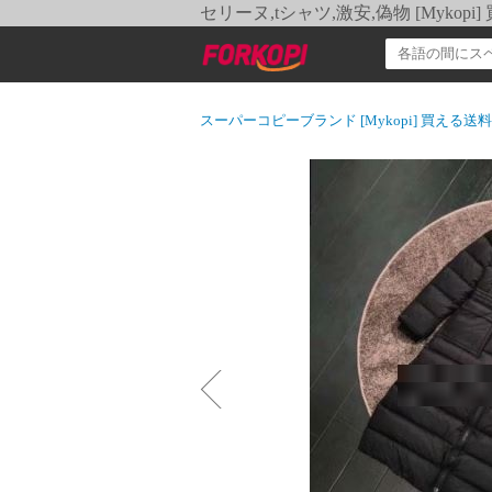
セリーヌ,tシャツ,激安,偽物 [Myko
スーパーコピーブランド [Mykopi] 買える