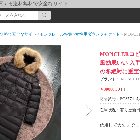
pi] 買える送料無料で安全なサイト
送料無料で安全なサイト
>
モンクレール特集
>
女性用ダウンジャケット
> MONCLERコピー 2
MONCLERコピ
風効果いい 入
の冬絶対に重宝
ブランド：
MONCL
￥39000.00
円
商品货号：ECS77415
在庫状況：有り
更新日期
信用して大丈夫でし