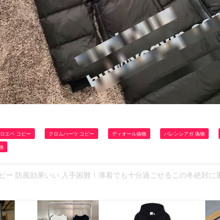
ロエベ コピー
クロムハーツ コピー
ディオール偽物
バレンシアガ 偽物
物
レールコピー 防風効果いい 入手困難！薄着でも十分過ごせるこの冬絶対