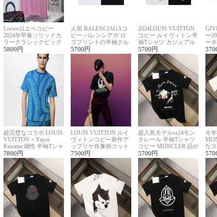
Loeweロエベコピー
人気 BALENCIAGAコ
2024LOUIS VUITTON
GI
2024年早春ソリッドカ
ピー バレンシアガ ロ
コピー ルイヴィトン半
ー2
ラークラシックビッグ
ゴプリントの半袖クル
袖Tシャツ カジュアル
ーネ
ロゴ刺繍Tシャツ
5800
円
ーネックTシャツ
5700
円
に馴染む 2色展開
5700
円
ー 
570
超完璧なコラボ LOUIS
LOUIS VUITTON ルイ
超人気モデルss24モン
今年
VUITTON × Yayoi
ヴィトンコピー新作ア
クレール 半袖Tシャツ
MO
Kusama 個性 半袖Tシャ
ップリケ肖像画コット
コピー MONCLER 品が
なス
ツコピー男女兼用
7800
円
ンニット半袖Tシャツ
7500
円
良く見た目
5700
円
ルコ
570