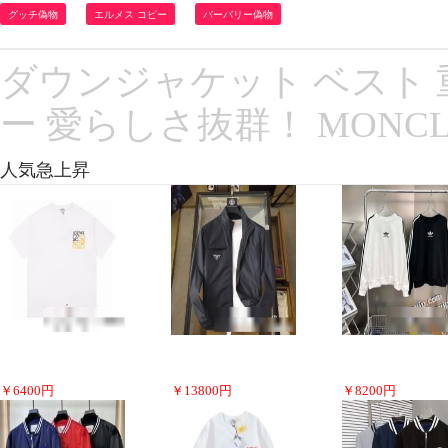
グッチ偽物
エルメス コピー
バーバリー偽物
ダウンジャケット ベスト
ー 愛らしさ抜群！ MONCLE
人気急上昇
￥
6400
円
￥
13800
円
￥
8200
円