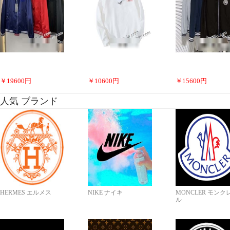
￥
19600
円
￥
10600
円
￥
15600
円
人気 ブランド
HERMES エルメス
NIKE ナイキ
MONCLER モンク
ル