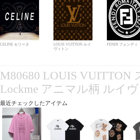
CELINE セリーヌ
LOUIS VUITTON ルイ
FENDI フェンディ
ヴィトン
M80680 LOUIS VUITT
Lockme アニマル柄 ルイ
最近チェックしたアイテム