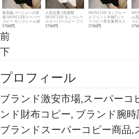
最高級バージョンの登
人気定番 2色展開
MONCLER モンクレー
MO
場 MONCLERスーパー
MONCLER モンクレー
ルプリント半袖Tシャ
ル高
コピー モンクレール星
ルスーパーコピー プリ
ツコピー男女兼用大人
コピ
座半袖Tシャツ
5700
円
ント半袖Tシャツ
5700
円
可愛い春夏コーデ
5700
円
ィブ
570
前
下
プロフィール
ブランド激安市場,スーパーコ
ンド財布コピー, ブランド腕時
ブランドスーパーコピー商品,