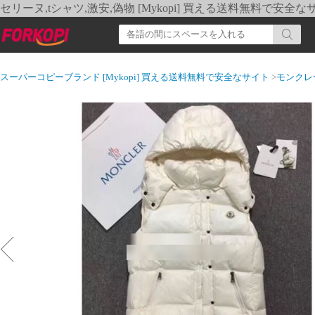
セリーヌ,tシャツ,激安,偽物 [Mykopi] 買える送料無料で安全な
スーパーコピーブランド [Mykopi] 買える送料無料で安全なサイト
>
モンクレ