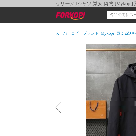
セリーヌ,tシャツ,激安,偽物 [Myko
スーパーコピーブランド [Mykopi] 買える