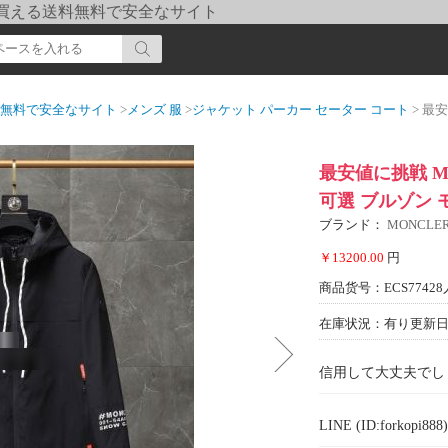
pi] 買える送料無料で安全なサイト
送料無料で安全なサイト
>
メンズ 服
>
ジャケット パーカー セーター コート
> 最安値に
最安値に挑戦 M
可選 ブルゾン 
ブランド：
MONCL
￥13200.00
円
商品货号：ECS77428
在庫状況：有り
更新日期
信用して大丈夫でし
LINE (ID:forkopi