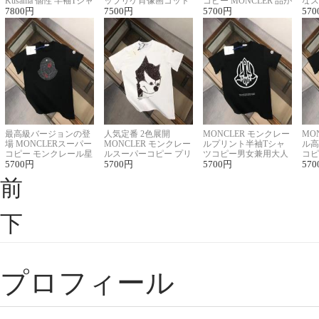
Kusama 個性 半袖Tシャ
ップリケ肖像画コット
コピー MONCLER 品が
なス
ツコピー男女兼用
7800
円
ンニット半袖Tシャツ
7500
円
良く見た目
5700
円
ルコ
570
最高級バージョンの登
人気定番 2色展開
MONCLER モンクレー
MO
場 MONCLERスーパー
MONCLER モンクレー
ルプリント半袖Tシャ
ル高
コピー モンクレール星
ルスーパーコピー プリ
ツコピー男女兼用大人
コピ
座半袖Tシャツ
5700
円
ント半袖Tシャツ
5700
円
可愛い春夏コーデ
5700
円
ィブ
570
前
下
プロフィール