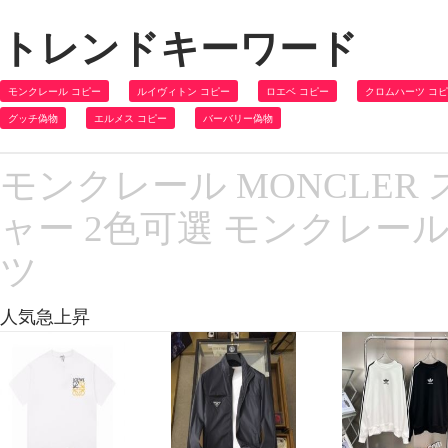
トレンドキーワード
モンクレール コピー
ルイヴィトン コピー
ロエベ コピー
クロムハーツ コ
グッチ偽物
エルメス コピー
バーバリー偽物
モンクレール MONCLER 
ャー 2色可選 モンクレール
ツ
人気急上昇