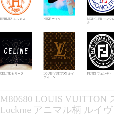
HERMES エルメス
NIKE ナイキ
MONCLER モンク
ル
CELINE セリーヌ
LOUIS VUITTON ルイ
FENDI フェンディ
ヴィトン
M80680 LOUIS VUITT
Lockme アニマル柄 ルイ