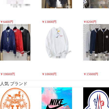
￥
6400
円
￥
13800
円
￥
8200
円
￥
19600
円
￥
10600
円
￥
15600
円
人気 ブランド