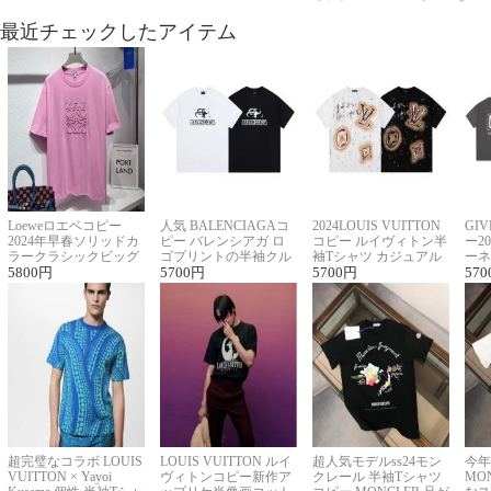
最近チェックしたアイテム
Loeweロエベコピー
人気 BALENCIAGAコ
2024LOUIS VUITTON
GI
2024年早春ソリッドカ
ピー バレンシアガ ロ
コピー ルイヴィトン半
ー2
ラークラシックビッグ
ゴプリントの半袖クル
袖Tシャツ カジュアル
ーネ
ロゴ刺繍Tシャツ
5800
円
ーネックTシャツ
5700
円
に馴染む 2色展開
5700
円
ー 
570
超完璧なコラボ LOUIS
LOUIS VUITTON ルイ
超人気モデルss24モン
今年
VUITTON × Yayoi
ヴィトンコピー新作ア
クレール 半袖Tシャツ
MO