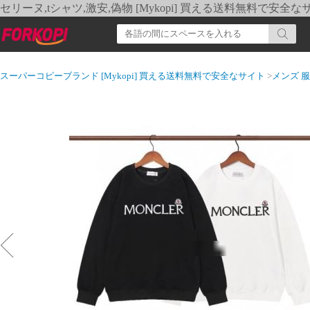
セリーヌ,tシャツ,激安,偽物 [Mykopi] 買える送料無料で安全な
スーパーコピーブランド [Mykopi] 買える送料無料で安全なサイト
>
メンズ 服