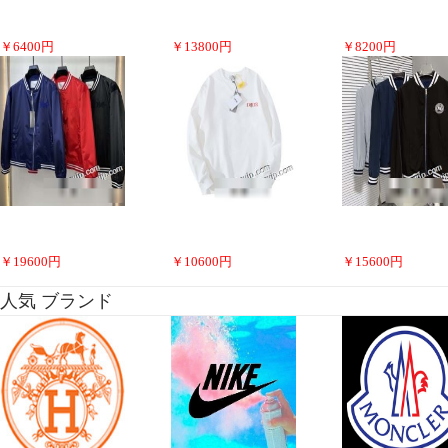
￥
6400
円
￥
13800
円
￥
8200
円
￥
19600
円
￥
10600
円
￥
15600
円
人気 ブランド