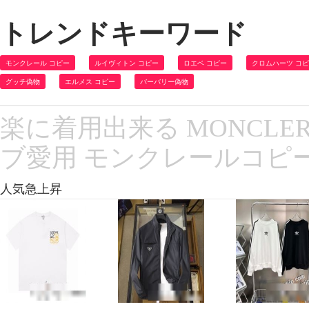
トレンドキーワード
モンクレール コピー
ルイヴィトン コピー
ロエベ コピー
クロムハーツ コ
グッチ偽物
エルメス コピー
バーバリー偽物
楽に着用出来る MONCLER
ブ愛用 モンクレールコピ
人気急上昇