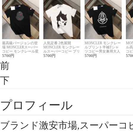
最高級バージョンの登
人気定番 2色展開
MONCLER モンクレー
MO
場 MONCLERスーパー
MONCLER モンクレー
ルプリント半袖Tシャ
ル高
コピー モンクレール星
ルスーパーコピー プリ
ツコピー男女兼用大人
コピ
座半袖Tシャツ
5700
円
ント半袖Tシャツ
5700
円
可愛い春夏コーデ
5700
円
ィブ
570
前
下
プロフィール
ブランド激安市場,スーパーコ