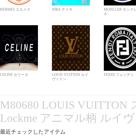
HERMES エルメス
NIKE ナイキ
MONCLER モンク
ル
CELINE セリーヌ
LOUIS VUITTON ルイ
FENDI フェンディ
ヴィトン
M80680 LOUIS VUITT
Lockme アニマル柄 ルイ
最近チェックしたアイテム