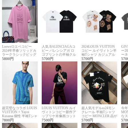
Loeweロエベコピー
人気 BALENCIAGAコ
2024LOUIS VUITTON
GI
2024年早春ソリッドカ
ピー バレンシアガ ロ
コピー ルイヴィトン半
ー2
ラークラシックビッグ
ゴプリントの半袖クル
袖Tシャツ カジュアル
ーネ
ロゴ刺繍Tシャツ
5800
円
ーネックTシャツ
5700
円
に馴染む 2色展開
5700
円
ー 
570
超完璧なコラボ LOUIS
LOUIS VUITTON ルイ
超人気モデルss24モン
今年
VUITTON × Yayoi
ヴィトンコピー新作ア
クレール 半袖Tシャツ
MO
Kusama 個性 半袖Tシャ
ップリケ肖像画コット
コピー MONCLER 品が
なス
ツコピー男女兼用
7800
円
ンニット半袖Tシャツ
7500
円
良く見た目
5700
円
ルコ
570