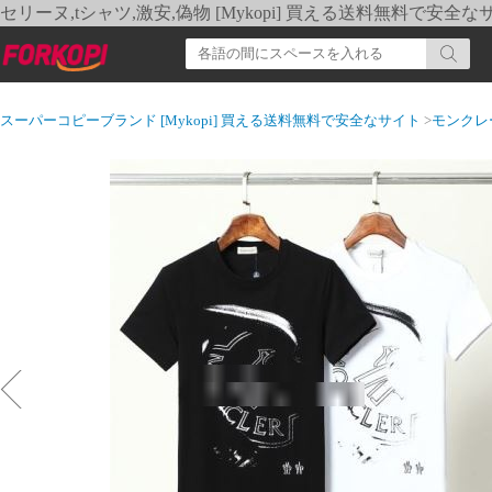
セリーヌ,tシャツ,激安,偽物 [Mykopi] 買える送料無料で安全な
スーパーコピーブランド [Mykopi] 買える送料無料で安全なサイト
>
モンクレ