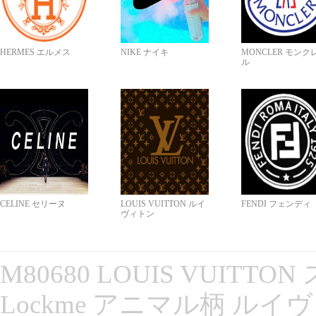
HERMES エルメス
NIKE ナイキ
MONCLER モンク
ル
CELINE セリーヌ
LOUIS VUITTON ルイ
FENDI フェンディ
ヴィトン
M80680 LOUIS VUITT
Lockme アニマル柄 ルイ