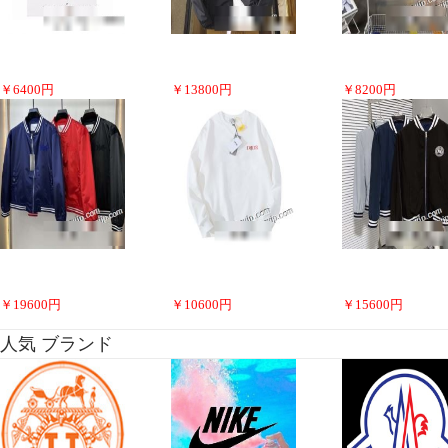
￥
6400
円
￥
13800
円
￥
8200
円
￥
19600
円
￥
10600
円
￥
15600
円
人気 ブランド