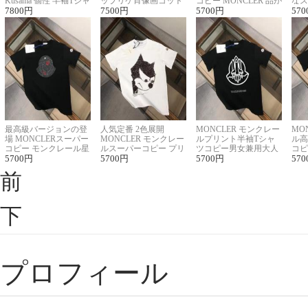
Kusama 個性 半袖Tシャ
ップリケ肖像画コット
コピー MONCLER 品が
なス
ツコピー男女兼用
7800
円
ンニット半袖Tシャツ
7500
円
良く見た目
5700
円
ルコ
570
最高級バージョンの登
人気定番 2色展開
MONCLER モンクレー
MO
場 MONCLERスーパー
MONCLER モンクレー
ルプリント半袖Tシャ
ル高
コピー モンクレール星
ルスーパーコピー プリ
ツコピー男女兼用大人
コピ
座半袖Tシャツ
5700
円
ント半袖Tシャツ
5700
円
可愛い春夏コーデ
5700
円
ィブ
570
前
下
プロフィール