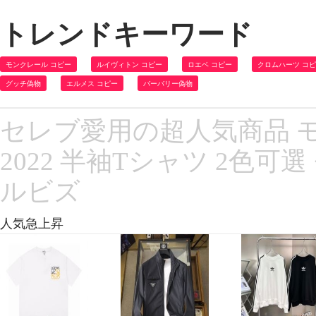
トレンドキーワード
モンクレール コピー
ルイヴィトン コピー
ロエベ コピー
クロムハーツ コ
グッチ偽物
エルメス コピー
バーバリー偽物
セレブ愛用の超人気商品 
2022 半袖Tシャツ 2色可選
ルビズ
人気急上昇