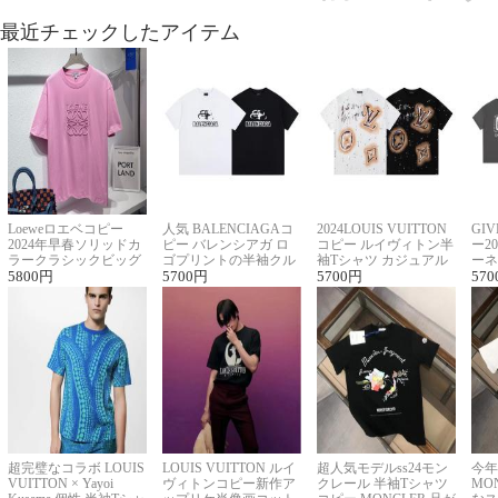
最近チェックしたアイテム
Loeweロエベコピー
人気 BALENCIAGAコ
2024LOUIS VUITTON
GI
2024年早春ソリッドカ
ピー バレンシアガ ロ
コピー ルイヴィトン半
ー2
ラークラシックビッグ
ゴプリントの半袖クル
袖Tシャツ カジュアル
ーネ
ロゴ刺繍Tシャツ
5800
円
ーネックTシャツ
5700
円
に馴染む 2色展開
5700
円
ー 
570
超完璧なコラボ LOUIS
LOUIS VUITTON ルイ
超人気モデルss24モン
今年
VUITTON × Yayoi
ヴィトンコピー新作ア
クレール 半袖Tシャツ
MO