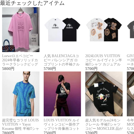
最近チェックしたアイテム
Loeweロエベコピー
人気 BALENCIAGAコ
2024LOUIS VUITTON
GI
2024年早春ソリッドカ
ピー バレンシアガ ロ
コピー ルイヴィトン半
ー2
ラークラシックビッグ
ゴプリントの半袖クル
袖Tシャツ カジュアル
ーネ
ロゴ刺繍Tシャツ
5800
円
ーネックTシャツ
5700
円
に馴染む 2色展開
5700
円
ー 
570
超完璧なコラボ LOUIS
LOUIS VUITTON ルイ
超人気モデルss24モン
今年
VUITTON × Yayoi
ヴィトンコピー新作ア
クレール 半袖Tシャツ
MO
Kusama 個性 半袖Tシャ
ップリケ肖像画コット
コピー MONCLER 品が
なス
ツコピー男女兼用
7800
円
ンニット半袖Tシャツ
7500
円
良く見た目
5700
円
ルコ
570