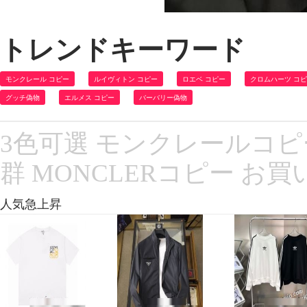
トレンドキーワード
モンクレール コピー
ルイヴィトン コピー
ロエベ コピー
クロムハーツ コ
グッチ偽物
エルメス コピー
バーバリー偽物
3色可選 モンクレールコピー
群 MONCLERコピー お
人気急上昇