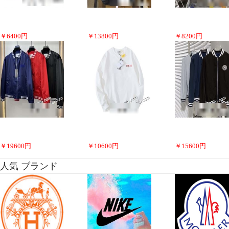
￥
6400
円
￥
13800
円
￥
8200
円
￥
19600
円
￥
10600
円
￥
15600
円
人気 ブランド