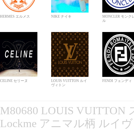
HERMES エルメス
NIKE ナイキ
MONCLER モンク
ル
CELINE セリーヌ
LOUIS VUITTON ルイ
FENDI フェンディ
ヴィトン
M80680 LOUIS VUITT
Lockme アニマル柄 ルイ