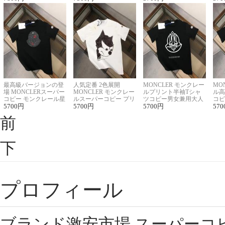
最高級バージョンの登
人気定番 2色展開
MONCLER モンクレー
MO
場 MONCLERスーパー
MONCLER モンクレー
ルプリント半袖Tシャ
ル高
コピー モンクレール星
ルスーパーコピー プリ
ツコピー男女兼用大人
コピ
座半袖Tシャツ
5700
円
ント半袖Tシャツ
5700
円
可愛い春夏コーデ
5700
円
ィブ
570
前
下
プロフィール
ブランド激安市場,スーパーコ