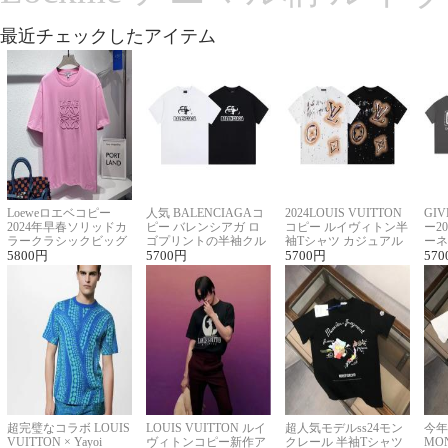
最近チェックしたアイテム
Loeweロエベコピー
人気 BALENCIAGAコ
2024LOUIS VUITTON
GI
2024年早春ソリッドカ
ピー バレンシアガ ロ
コピー ルイヴィトン半
ー2
ラークラシックビッグ
ゴプリントの半袖クル
袖Tシャツ カジュアル
ーネ
ロゴ刺繍Tシャツ
5800
円
ーネックTシャツ
5700
円
に馴染む 2色展開
5700
円
ー 
570
超完璧なコラボ LOUIS
LOUIS VUITTON ルイ
超人気モデルss24モン
今年
VUITTON × Yayoi
ヴィトンコピー新作ア
クレール 半袖Tシャツ
MO