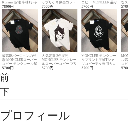
Kusama 個性 半袖Tシャ
ップリケ肖像画コット
コピー MONCLER 品が
なス
ツコピー男女兼用
7800
円
ンニット半袖Tシャツ
7500
円
良く見た目
5700
円
ルコ
570
最高級バージョンの登
人気定番 2色展開
MONCLER モンクレー
MO
場 MONCLERスーパー
MONCLER モンクレー
ルプリント半袖Tシャ
ル高
コピー モンクレール星
ルスーパーコピー プリ
ツコピー男女兼用大人
コピ
座半袖Tシャツ
5700
円
ント半袖Tシャツ
5700
円
可愛い春夏コーデ
5700
円
ィブ
570
前
下
プロフィール