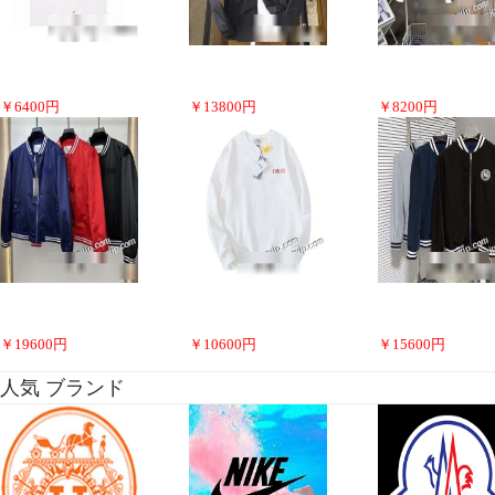
￥
6400
円
￥
13800
円
￥
8200
円
￥
19600
円
￥
10600
円
￥
15600
円
人気 ブランド