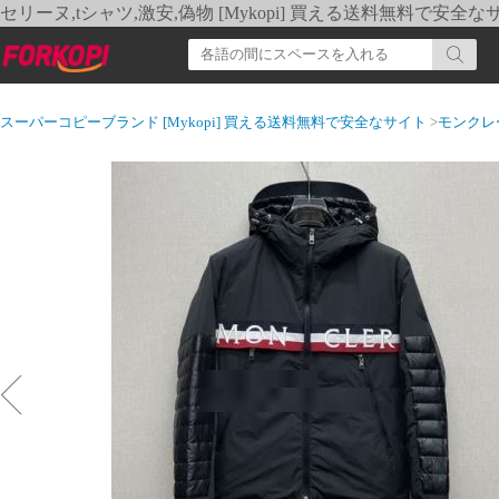
セリーヌ,tシャツ,激安,偽物 [Mykopi] 買える送料無料で安全な
スーパーコピーブランド [Mykopi] 買える送料無料で安全なサイト
>
モンクレ