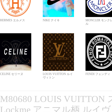
HERMES エルメス
NIKE ナイキ
MONCLER モンク
ル
CELINE セリーヌ
LOUIS VUITTON ルイ
FENDI フェンディ
ヴィトン
M80680 LOUIS VUITT
Lockme アニマル柄 ルイ