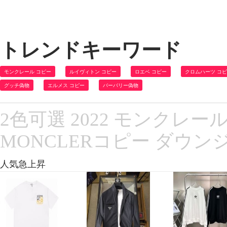
トレンドキーワード
モンクレール コピー
ルイヴィトン コピー
ロエベ コピー
クロムハーツ コ
グッチ偽物
エルメス コピー
バーバリー偽物
2色可選 2022 モンクレ
MONCLERコピー ダウ
人気急上昇