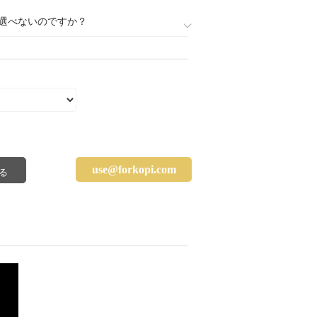
選べないのですか？
use@forkopi.com