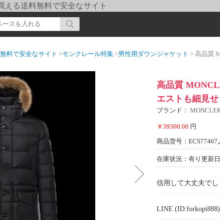
pi] 買える送料無料で安全なサイト
送料無料で安全なサイト
>
モンクレール特集
>
男性用ダウンジャケット
> 高品質 MONC
高品質 MONC
エストも細見せ 
ブランド：
MONCL
￥39300.00
円
商品货号：ECS77467
在庫状況：有り
更新日期
信用して大丈夫でし
LINE (ID:forkopi