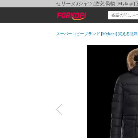
セリーヌ,tシャツ,激安,偽物 [Myko
スーパーコピーブランド [Mykopi] 買える