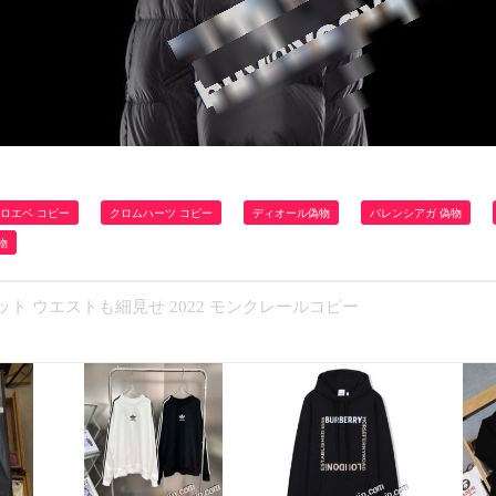
ロエベ コピー
クロムハーツ コピー
ディオール偽物
バレンシアガ 偽物
物
ット ウエストも細見せ 2022 モンクレールコピー