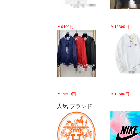
￥
6400
円
￥
13800
円
￥
19600
円
￥
10600
円
人気 ブランド