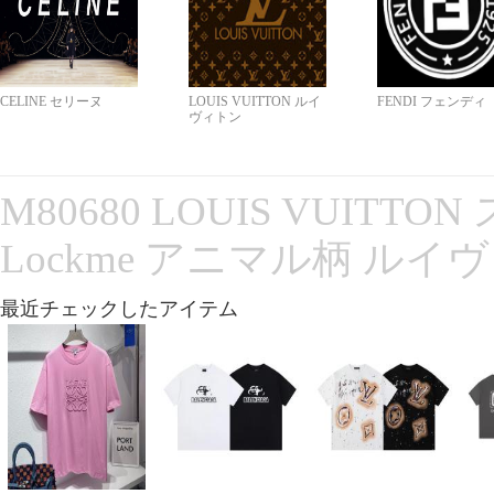
CELINE セリーヌ
LOUIS VUITTON ルイ
FENDI フェンディ
ヴィトン
M80680 LOUIS VUITT
Lockme アニマル柄 ルイ
最近チェックしたアイテム