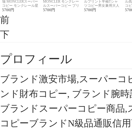
場 MONCLERスーパー
MONCLER モンクレー
ルプリント半袖Tシャ
ル高
コピー モンクレール星
ルスーパーコピー プリ
ツコピー男女兼用大人
コピ
座半袖Tシャツ
5700
円
ント半袖Tシャツ
5700
円
可愛い春夏コーデ
5700
円
ィブ
570
前
下
プロフィール
ブランド激安市場,スーパーコ
ンド財布コピー, ブランド腕時
ブランドスーパーコピー商品,
コピーブランドN級品通販信用