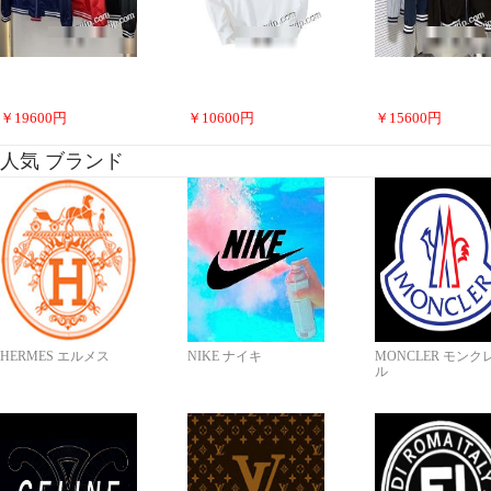
￥
19600
円
￥
10600
円
￥
15600
円
人気 ブランド
HERMES エルメス
NIKE ナイキ
MONCLER モンク
ル