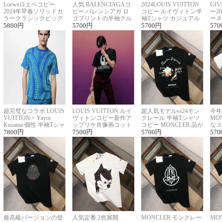
Loeweロエベコピー
人気 BALENCIAGAコ
2024LOUIS VUITTON
GI
2024年早春ソリッドカ
ピー バレンシアガ ロ
コピー ルイヴィトン半
ー2
ラークラシックビッグ
ゴプリントの半袖クル
袖Tシャツ カジュアル
ーネ
ロゴ刺繍Tシャツ
5800
円
ーネックTシャツ
5700
円
に馴染む 2色展開
5700
円
ー 
570
超完璧なコラボ LOUIS
LOUIS VUITTON ルイ
超人気モデルss24モン
今年
VUITTON × Yayoi
ヴィトンコピー新作ア
クレール 半袖Tシャツ
MO
Kusama 個性 半袖Tシャ
ップリケ肖像画コット
コピー MONCLER 品が
なス
ツコピー男女兼用
7800
円
ンニット半袖Tシャツ
7500
円
良く見た目
5700
円
ルコ
570
最高級バージョンの登
人気定番 2色展開
MONCLER モンクレー
MO