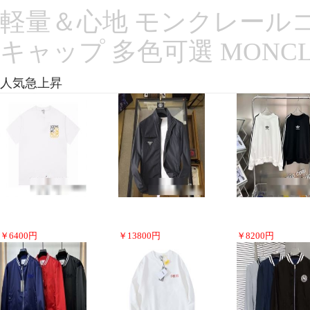
軽量＆心地 モンクレールコピ
キャップ 多色可選 MONC
人気急上昇
￥
6400
円
￥
13800
円
￥
8200
円