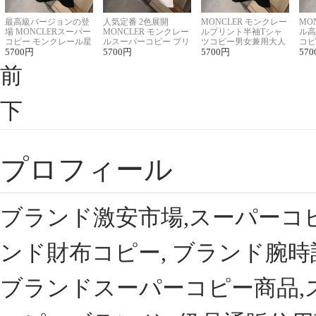
最高級バージョンの登
人気定番 2色展開
MONCLER モンクレー
MO
場 MONCLERスーパー
MONCLER モンクレー
ルプリント半袖Tシャ
ル高
コピー モンクレール星
ルスーパーコピー プリ
ツコピー男女兼用大人
コピ
座半袖Tシャツ
5700
円
ント半袖Tシャツ
5700
円
可愛い春夏コーデ
5700
円
ィブ
570
前
下
プロフィール
ブランド激安市場,スーパーコ
ンド財布コピー, ブランド腕時
ブランドスーパーコピー商品,