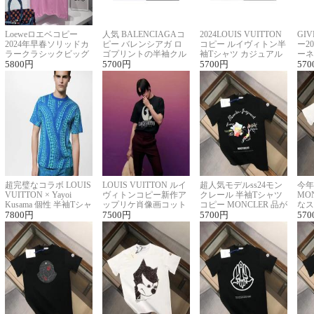
Loeweロエベコピー
人気 BALENCIAGAコ
2024LOUIS VUITTON
GI
2024年早春ソリッドカ
ピー バレンシアガ ロ
コピー ルイヴィトン半
ー2
ラークラシックビッグ
ゴプリントの半袖クル
袖Tシャツ カジュアル
ーネ
ロゴ刺繍Tシャツ
5800
円
ーネックTシャツ
5700
円
に馴染む 2色展開
5700
円
ー 
570
超完璧なコラボ LOUIS
LOUIS VUITTON ルイ
超人気モデルss24モン
今年
VUITTON × Yayoi
ヴィトンコピー新作ア
クレール 半袖Tシャツ
MO
Kusama 個性 半袖Tシャ
ップリケ肖像画コット
コピー MONCLER 品が
なス
ツコピー男女兼用
7800
円
ンニット半袖Tシャツ
7500
円
良く見た目
5700
円
ルコ
570