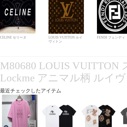
CELINE セリーヌ
LOUIS VUITTON ルイ
FENDI フェンディ
ヴィトン
M80680 LOUIS VUITT
Lockme アニマル柄 ルイ
最近チェックしたアイテム