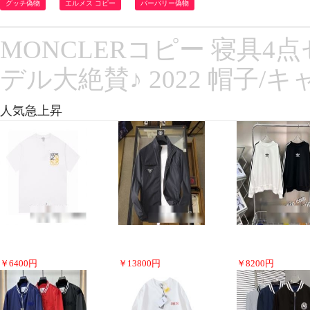
グッチ偽物
エルメス コピー
バーバリー偽物
MONCLERコピー 寝具4
デル大絶賛♪ 2022 帽子/
人気急上昇
￥
6400
円
￥
13800
円
￥
8200
円