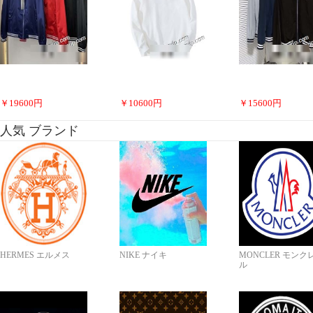
￥
19600
円
￥
10600
円
￥
15600
円
人気 ブランド
HERMES エルメス
NIKE ナイキ
MONCLER モンク
ル