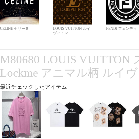
CELINE セリーヌ
LOUIS VUITTON ルイ
FENDI フェンディ
ヴィトン
M80680 LOUIS VUITT
Lockme アニマル柄 ルイ
最近チェックしたアイテム