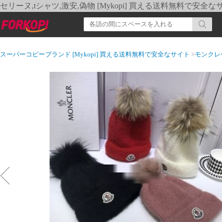
セリーヌ,tシャツ,激安,偽物 [Mykopi] 買える送料無料で安全な
スーパーコピーブランド [Mykopi] 買える送料無料で安全なサイト
>
モンクレ