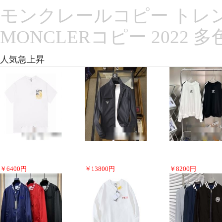
モンクレールコピー トレン
MONCLERコピー 2022 
人気急上昇
￥
6400
円
￥
13800
円
￥
8200
円