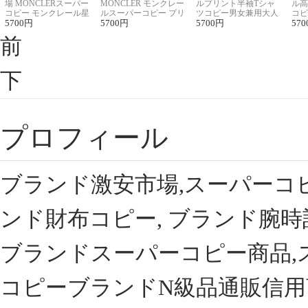
場 MONCLERスーパー
MONCLER モンクレー
ルプリント半袖Tシャ
ル高
コピー モンクレール星
ルスーパーコピー プリ
ツコピー男女兼用大人
コピ
座半袖Tシャツ
5700
円
ント半袖Tシャツ
5700
円
可愛い春夏コーデ
5700
円
ィブ
570
前
下
プロフィール
ブランド激安市場,スーパーコ
ンド財布コピー, ブランド腕時
ブランドスーパーコピー商品,
コピーブランドN級品通販信用