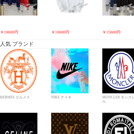
￥
19600
円
￥
10600
円
￥
15600
円
人気 ブランド
HERMES エルメス
NIKE ナイキ
MONCLER モンク
ル