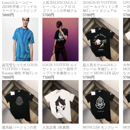
Loeweロエベコピー
人気 BALENCIAGAコ
2024LOUIS VUITTON
GI
2024年早春ソリッドカ
ピー バレンシアガ ロ
コピー ルイヴィトン半
ー2
ラークラシックビッグ
ゴプリントの半袖クル
袖Tシャツ カジュアル
ーネ
ロゴ刺繍Tシャツ
5800
円
ーネックTシャツ
5700
円
に馴染む 2色展開
5700
円
ー 
570
超完璧なコラボ LOUIS
LOUIS VUITTON ルイ
超人気モデルss24モン
今年
VUITTON × Yayoi
ヴィトンコピー新作ア
クレール 半袖Tシャツ
MO
Kusama 個性 半袖Tシャ
ップリケ肖像画コット
コピー MONCLER 品が
なス
ツコピー男女兼用
7800
円
ンニット半袖Tシャツ
7500
円
良く見た目
5700
円
ルコ
570
最高級バージョンの登
人気定番 2色展開
MONCLER モンクレー
MO