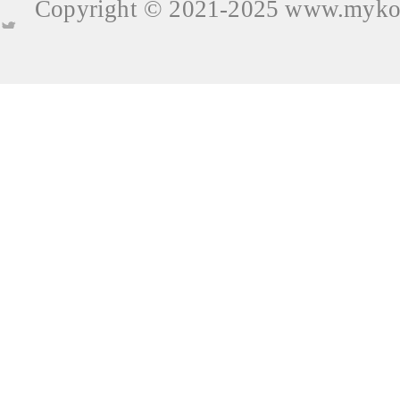
Copyright © 2021-2025
www.mykop