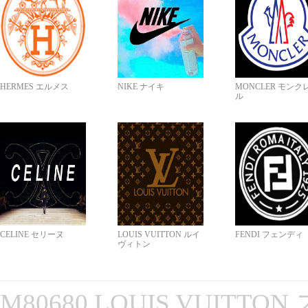
HERMES エルメス
NIKE ナイキ
MONCLER モンク
ル
CELINE セリーヌ
LOUIS VUITTON ルイ
FENDI フェンディ
ヴィトン
M80680 LOUIS VUITT