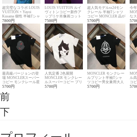
超完璧なコラボ LOUIS
LOUIS VUITTON ルイ
超人気モデルss24モン
今年
VUITTON × Yayoi
ヴィトンコピー新作ア
クレール 半袖Tシャツ
MO
Kusama 個性 半袖Tシャ
ップリケ肖像画コット
コピー MONCLER 品が
なス
ツコピー男女兼用
7800
円
ンニット半袖Tシャツ
7500
円
良く見た目
5700
円
ルコ
570
最高級バージョンの登
人気定番 2色展開
MONCLER モンクレー
MO
場 MONCLERスーパー
MONCLER モンクレー
ルプリント半袖Tシャ
ル高
コピー モンクレール星
ルスーパーコピー プリ
ツコピー男女兼用大人
コピ
座半袖Tシャツ
5700
円
ント半袖Tシャツ
5700
円
可愛い春夏コーデ
5700
円
ィブ
570
前
下