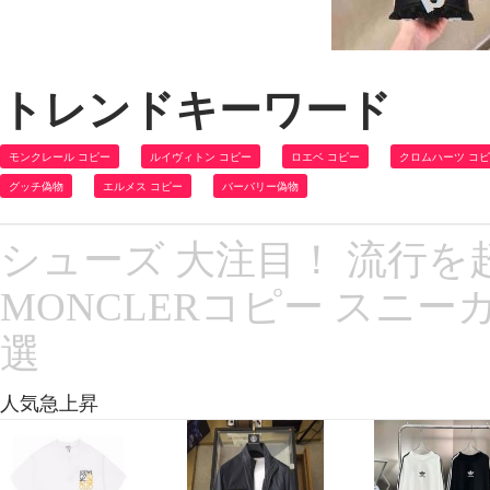
トレンドキーワード
モンクレール コピー
ルイヴィトン コピー
ロエベ コピー
クロムハーツ コ
グッチ偽物
エルメス コピー
バーバリー偽物
シューズ 大注目！ 流行を超
MONCLERコピー スニー
選
人気急上昇