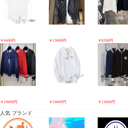
￥
6400
円
￥
13800
円
￥
8200
円
￥
19600
円
￥
10600
円
￥
15600
円
人気 ブランド