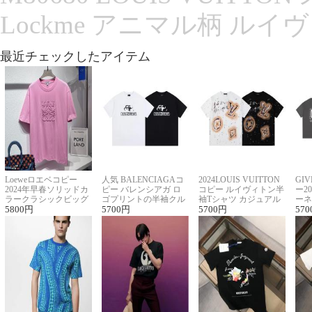
Lockme アニマル柄 ルイ
最近チェックしたアイテム
Loeweロエベコピー
人気 BALENCIAGAコ
2024LOUIS VUITTON
GI
2024年早春ソリッドカ
ピー バレンシアガ ロ
コピー ルイヴィトン半
ー2
ラークラシックビッグ
ゴプリントの半袖クル
袖Tシャツ カジュアル
ーネ
ロゴ刺繍Tシャツ
5800
円
ーネックTシャツ
5700
円
に馴染む 2色展開
5700
円
ー 
570