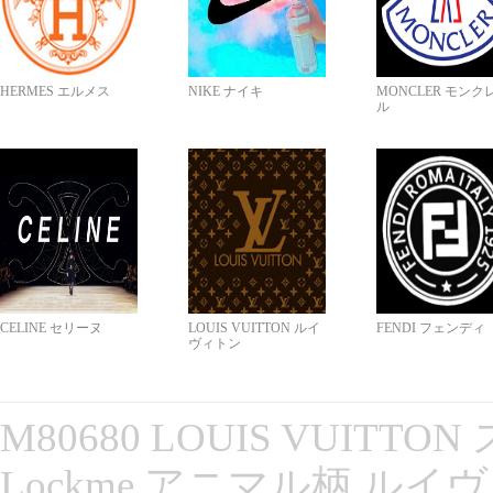
HERMES エルメス
NIKE ナイキ
MONCLER モンク
ル
CELINE セリーヌ
LOUIS VUITTON ルイ
FENDI フェンディ
ヴィトン
M80680 LOUIS VUITT
Lockme アニマル柄 ルイ