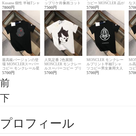
Kusama 個性 半袖Tシャ
ップリケ肖像画コット
コピー MONCLER 品が
なス
ツコピー男女兼用
7800
円
ンニット半袖Tシャツ
7500
円
良く見た目
5700
円
ルコ
570
最高級バージョンの登
人気定番 2色展開
MONCLER モンクレー
MO
場 MONCLERスーパー
MONCLER モンクレー
ルプリント半袖Tシャ
ル高
コピー モンクレール星
ルスーパーコピー プリ
ツコピー男女兼用大人
コピ
座半袖Tシャツ
5700
円
ント半袖Tシャツ
5700
円
可愛い春夏コーデ
5700
円
ィブ
570
前
下
プロフィール