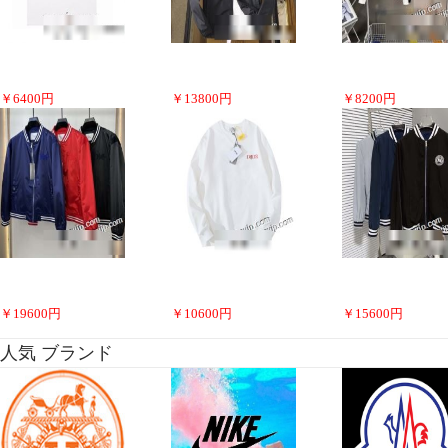
￥
6400
円
￥
13800
円
￥
8200
円
￥
19600
円
￥
10600
円
￥
15600
円
人気 ブランド