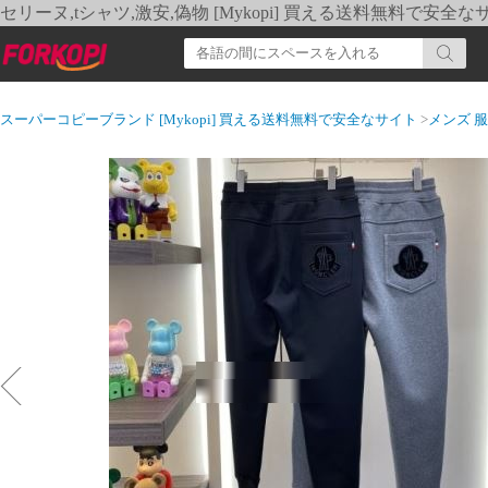
セリーヌ,tシャツ,激安,偽物 [Mykopi] 買える送料無料で安全な
スーパーコピーブランド [Mykopi] 買える送料無料で安全なサイト
>
メンズ 服