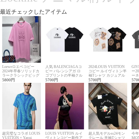
最近チェックしたアイテム
Loeweロエベコピー
人気 BALENCIAGAコ
2024LOUIS VUITTON
GI
2024年早春ソリッドカ
ピー バレンシアガ ロ
コピー ルイヴィトン半
ー2
ラークラシックビッグ
ゴプリントの半袖クル
袖Tシャツ カジュアル
ーネ
ロゴ刺繍Tシャツ
5800
円
ーネックTシャツ
5700
円
に馴染む 2色展開
5700
円
ー 
570
超完璧なコラボ LOUIS
LOUIS VUITTON ルイ
超人気モデルss24モン
今年
VUITTON × Yayoi
ヴィトンコピー新作ア
クレール 半袖Tシャツ
MO