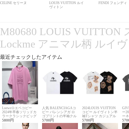
CELINE セリーヌ
LOUIS VUITTON ルイ
FENDI フェンディ
ヴィトン
M80680 LOUIS VUITT
Lockme アニマル柄 ルイ
最近チェックしたアイテム
Loeweロエベコピー
人気 BALENCIAGAコ
2024LOUIS VUITTON
GI
2024年早春ソリッドカ
ピー バレンシアガ ロ
コピー ルイヴィトン半
ー2
ラークラシックビッグ
ゴプリントの半袖クル
袖Tシャツ カジュアル
ーネ
ロゴ刺繍Tシャツ
5800
円
ーネックTシャツ
5700
円
に馴染む 2色展開
5700
円
ー 
570