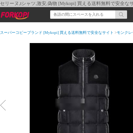
セリーヌ,tシャツ,激安,偽物 [Mykopi] 買える送料無料で安全な
スーパーコピーブランド [Mykopi] 買える送料無料で安全なサイト
>
モンクレ