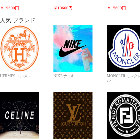
￥
19600
円
￥
10600
円
￥
15600
円
人気 ブランド
HERMES エルメス
NIKE ナイキ
MONCLER モンク
ル