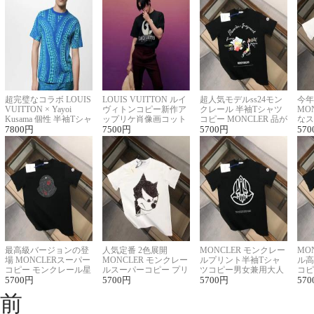
超完璧なコラボ LOUIS
LOUIS VUITTON ルイ
超人気モデルss24モン
今年
VUITTON × Yayoi
ヴィトンコピー新作ア
クレール 半袖Tシャツ
MO
Kusama 個性 半袖Tシャ
ップリケ肖像画コット
コピー MONCLER 品が
なス
ツコピー男女兼用
7800
円
ンニット半袖Tシャツ
7500
円
良く見た目
5700
円
ルコ
570
最高級バージョンの登
人気定番 2色展開
MONCLER モンクレー
MO
場 MONCLERスーパー
MONCLER モンクレー
ルプリント半袖Tシャ
ル高
コピー モンクレール星
ルスーパーコピー プリ
ツコピー男女兼用大人
コピ
座半袖Tシャツ
5700
円
ント半袖Tシャツ
5700
円
可愛い春夏コーデ
5700
円
ィブ
570
前