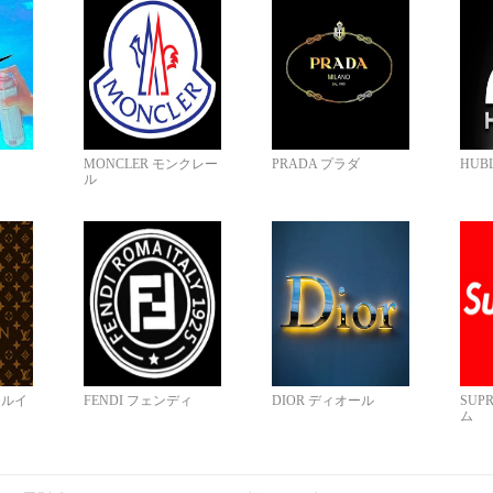
MONCLER モンクレー
PRADA プラダ
HUB
ル
N ルイ
FENDI フェンディ
DIOR ディオール
SUP
ム