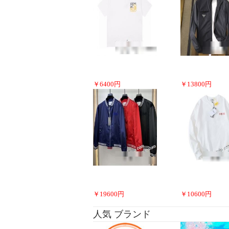
￥
6400
円
￥
13800
円
￥
19600
円
￥
10600
円
人気 ブランド