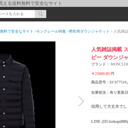
pi] 買える送料無料で安全なサイト
送料無料で安全なサイト
>
モンクレール特集
>
男性用ダウンジャケット
> 人気雑誌掲載 ス
人気雑誌掲載 ステ
ピー ダウンジ
ブランド：
MONCL
￥25800.00
円
商品货号：ECS77510
在庫状況：有り
更新日期
信用して大丈夫でし
LINE (ID:forkopi