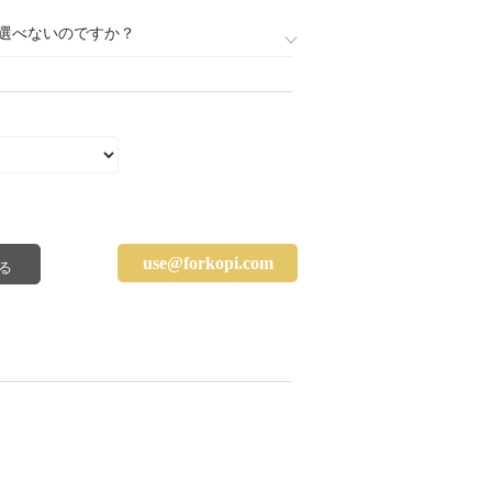
選べないのですか？
use@forkopi.com