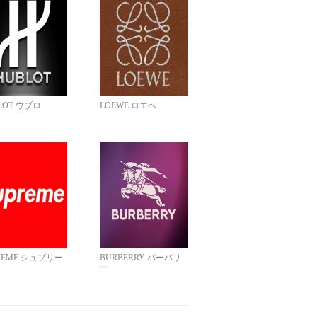
LOT ウブロ
LOEWE ロエベ
REME シュプリー
BURBERRY バーバリ
ー