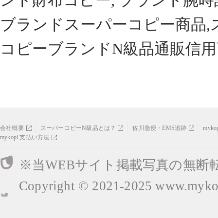
ンド財布コピー, ブランド腕時
ブランドスーパーコピー商品,
コピーブランドN級品通販信用
会社概要
スーパーコピーN級品とは？
佐川急便・EMS追跡
myk
mykopi 支払い方法
※当WEBサイト掲載写真の無断
Copyright © 2021-2025
www.mykop