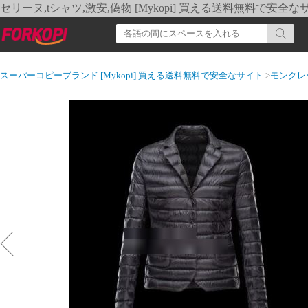
セリーヌ,tシャツ,激安,偽物 [Mykopi] 買える送料無料で安全な
スーパーコピーブランド [Mykopi] 買える送料無料で安全なサイト
>
モンクレ