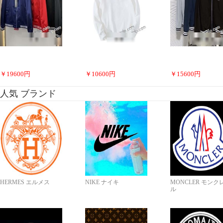
￥
19600
円
￥
10600
円
￥
15600
円
人気 ブランド
HERMES エルメス
NIKE ナイキ
MONCLER モンク
ル