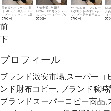
最高級バージョンの登
人気定番 2色展開
MONCLER モンクレー
MO
場 MONCLERスーパー
MONCLER モンクレー
ルプリント半袖Tシャ
ル高
コピー モンクレール星
ルスーパーコピー プリ
ツコピー男女兼用大人
コピ
座半袖Tシャツ
5700
円
ント半袖Tシャツ
5700
円
可愛い春夏コーデ
5700
円
ィブ
570
前
下
プロフィール
ブランド激安市場,スーパーコ
ンド財布コピー, ブランド腕時
ブランドスーパーコピー商品,