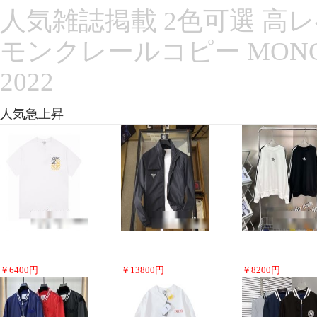
人気雑誌掲載 2色可選 高
モンクレールコピー MON
2022
人気急上昇
￥
6400
円
￥
13800
円
￥
8200
円