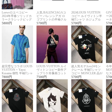
Loeweロエベコピー
人気 BALENCIAGAコ
2024LOUIS VUITTON
GI
2024年早春ソリッドカ
ピー バレンシアガ ロ
コピー ルイヴィトン半
ー2
ラークラシックビッグ
ゴプリントの半袖クル
袖Tシャツ カジュアル
ーネ
ロゴ刺繍Tシャツ
5800
円
ーネックTシャツ
5700
円
に馴染む 2色展開
5700
円
ー 
570
超完璧なコラボ LOUIS
LOUIS VUITTON ルイ
超人気モデルss24モン
今年
VUITTON × Yayoi
ヴィトンコピー新作ア
クレール 半袖Tシャツ
MO
Kusama 個性 半袖Tシャ
ップリケ肖像画コット
コピー MONCLER 品が
なス
ツコピー男女兼用
7800
円
ンニット半袖Tシャツ
7500
円
良く見た目
5700
円
ルコ
570