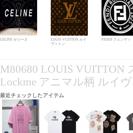
CELINE セリーヌ
LOUIS VUITTON ルイ
FENDI フェンディ
ヴィトン
M80680 LOUIS VUITT
Lockme アニマル柄 ルイ
最近チェックしたアイテム