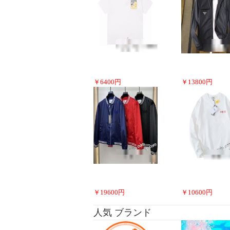
￥
6400
円
￥
13800
円
￥
19600
円
￥
10600
円
人気 ブランド