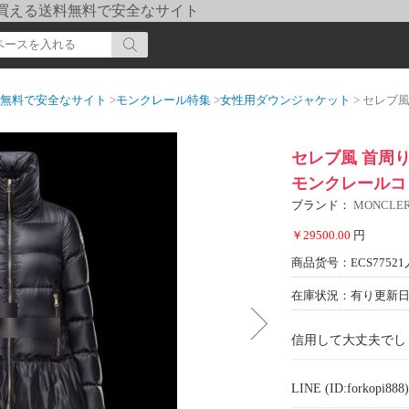
pi] 買える送料無料で安全なサイト
送料無料で安全なサイト
>
モンクレール特集
>
女性用ダウンジャケット
> セレブ風 首周り
セレブ風 首周
モンクレールコピー
ブランド：
MONCL
￥29500.00
円
商品货号：ECS77521
在庫状況：有り
更新日期
信用して大丈夫でし
LINE (ID:forkopi