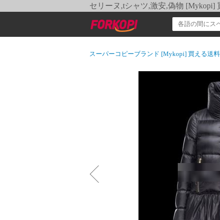
セリーヌ,tシャツ,激安,偽物 [Myko
スーパーコピーブランド [Mykopi] 買える