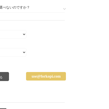
選べないのですか？
use@forkopi.com