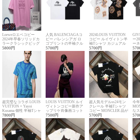
Loeweロエベコピー
人気 BALENCIAGAコ
2024LOUIS VUITTON
GI
2024年早春ソリッドカ
ピー バレンシアガ ロ
コピー ルイヴィトン半
ー2
ラークラシックビッグ
ゴプリントの半袖クル
袖Tシャツ カジュアル
ーネ
ロゴ刺繍Tシャツ
5800
円
ーネックTシャツ
5700
円
に馴染む 2色展開
5700
円
ー 
570
超完璧なコラボ LOUIS
LOUIS VUITTON ルイ
超人気モデルss24モン
今年
VUITTON × Yayoi
ヴィトンコピー新作ア
クレール 半袖Tシャツ
MO
Kusama 個性 半袖Tシャ
ップリケ肖像画コット
コピー MONCLER 品が
なス
ツコピー男女兼用
7800
円
ンニット半袖Tシャツ
7500
円
良く見た目
5700
円
ルコ
570