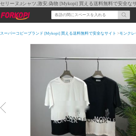
セリーヌ,tシャツ,激安,偽物 [Mykopi] 買える送料無料で安全な
スーパーコピーブランド [Mykopi] 買える送料無料で安全なサイト
>
モンクレ