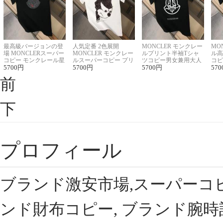
最高級バージョンの登
人気定番 2色展開
MONCLER モンクレー
MO
場 MONCLERスーパー
MONCLER モンクレー
ルプリント半袖Tシャ
ル高
コピー モンクレール星
ルスーパーコピー プリ
ツコピー男女兼用大人
コピ
座半袖Tシャツ
5700
円
ント半袖Tシャツ
5700
円
可愛い春夏コーデ
5700
円
ィブ
570
前
下
プロフィール
ブランド激安市場,スーパーコ
ンド財布コピー, ブランド腕時