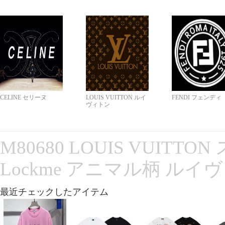
CELINE セリーヌ
LOUIS VUITTON ルイ
FENDI フェンディ
ヴィトン
M80680 LOUIS VUITT
Lockme アニマル柄 ルイ
最近チェックしたアイテム