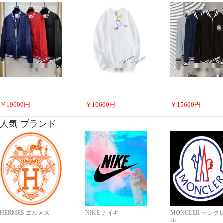
￥
19600
円
￥
10600
円
￥
15600
円
人気 ブランド
HERMES エルメス
NIKE ナイキ
MONCLER モンク
ル