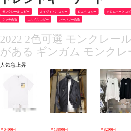
モンクレール コピー
ルイヴィトン コピー
ロエベ コピー
クロムハーツ コ
グッチ偽物
エルメス コピー
バーバリー偽物
2022 2色可選 モンクレ
がある ギンガム モンクレー
人気急上昇
￥
6400
円
￥
13800
円
￥
8200
円