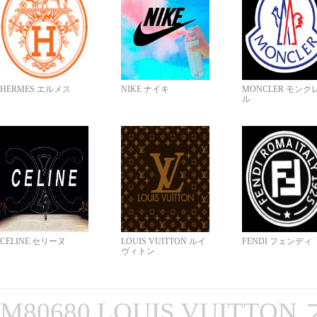
HERMES エルメス
NIKE ナイキ
MONCLER モンク
ル
CELINE セリーヌ
LOUIS VUITTON ルイ
FENDI フェンディ
ヴィトン
M80680 LOUIS VUITT