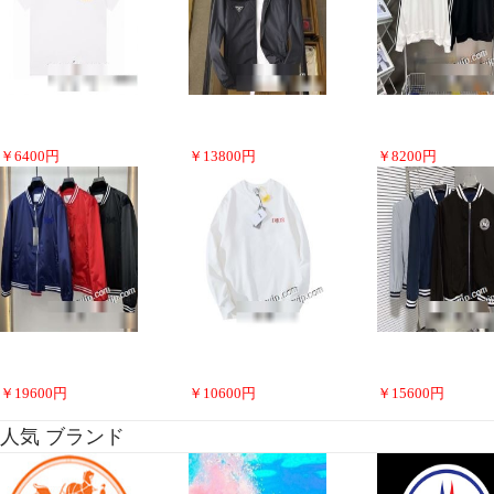
￥
6400
円
￥
13800
円
￥
8200
円
￥
19600
円
￥
10600
円
￥
15600
円
人気 ブランド