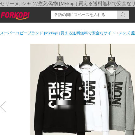
セリーヌ,tシャツ,激安,偽物 [Mykopi] 買える送料無料で安全な
スーパーコピーブランド [Mykopi] 買える送料無料で安全なサイト
>
メンズ 服