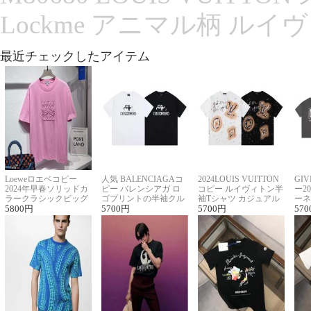
Lockme アニマル柄 ルイ
最近チェックしたアイテム
Loeweロエベコピー
人気 BALENCIAGAコ
2024LOUIS VUITTON
GI
2024年早春ソリッドカ
ピー バレンシアガ ロ
コピー ルイヴィトン半
ー2
ラークラシックビッグ
ゴプリントの半袖クル
袖Tシャツ カジュアル
ーネ
ロゴ刺繍Tシャツ
5800
円
ーネックTシャツ
5700
円
に馴染む 2色展開
5700
円
ー 
570