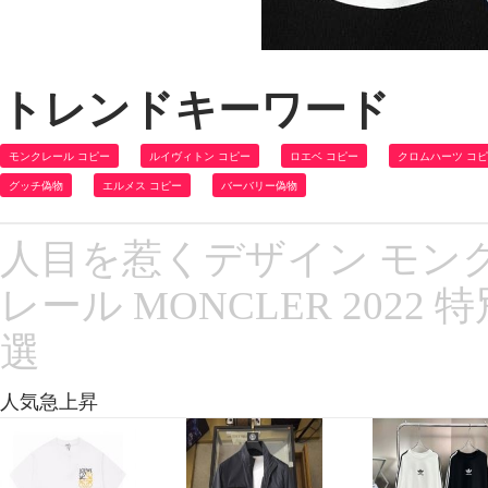
トレンドキーワード
モンクレール コピー
ルイヴィトン コピー
ロエベ コピー
クロムハーツ コ
グッチ偽物
エルメス コピー
バーバリー偽物
人目を惹くデザイン モン
レール MONCLER 2022
選
人気急上昇