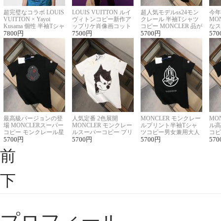
超完璧なコラボ LOUIS
LOUIS VUITTON ルイ
超人気モデルss24モン
今年
VUITTON × Yayoi
ヴィトンコピー新作ア
クレール 半袖Tシャツ
MO
Kusama 個性 半袖Tシャ
ップリケ肖像画コット
コピー MONCLER 品が
なス
ツコピー男女兼用
7800
円
ンニット半袖Tシャツ
7500
円
良く見た目
5700
円
ルコ
570
最高級バージョンの登
人気定番 2色展開
MONCLER モンクレー
MO
場 MONCLERスーパー
MONCLER モンクレー
ルプリント半袖Tシャ
ル高
コピー モンクレール星
ルスーパーコピー プリ
ツコピー男女兼用大人
コピ
座半袖Tシャツ
5700
円
ント半袖Tシャツ
5700
円
可愛い春夏コーデ
5700
円
ィブ
570
前
下