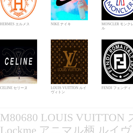
HERMES エルメス
NIKE ナイキ
MONCLER モンク
ル
CELINE セリーヌ
LOUIS VUITTON ルイ
FENDI フェンディ
ヴィトン
M80680 LOUIS VUITT
Lockme アニマル柄 ルイ