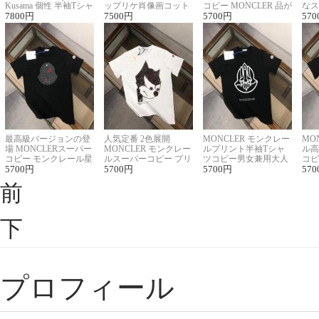
Kusama 個性 半袖Tシャ
ップリケ肖像画コット
コピー MONCLER 品が
なス
ツコピー男女兼用
7800
円
ンニット半袖Tシャツ
7500
円
良く見た目
5700
円
ルコ
570
最高級バージョンの登
人気定番 2色展開
MONCLER モンクレー
MO
場 MONCLERスーパー
MONCLER モンクレー
ルプリント半袖Tシャ
ル高
コピー モンクレール星
ルスーパーコピー プリ
ツコピー男女兼用大人
コピ
座半袖Tシャツ
5700
円
ント半袖Tシャツ
5700
円
可愛い春夏コーデ
5700
円
ィブ
570
前
下
プロフィール