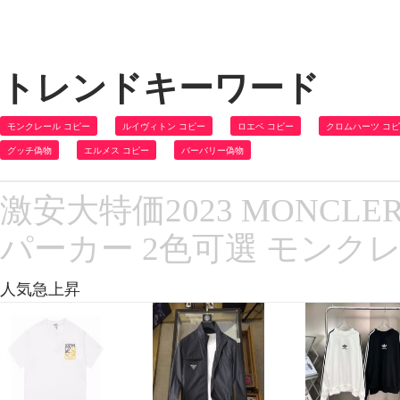
トレンドキーワード
モンクレール コピー
ルイヴィトン コピー
ロエベ コピー
クロムハーツ コ
グッチ偽物
エルメス コピー
バーバリー偽物
激安大特価2023 MONC
パーカー 2色可選 モンク
人気急上昇