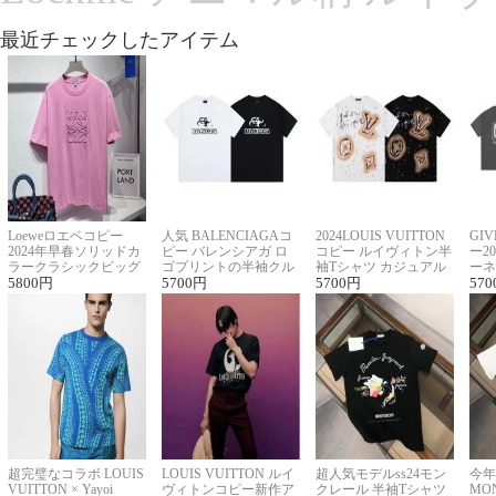
最近チェックしたアイテム
Loeweロエベコピー
人気 BALENCIAGAコ
2024LOUIS VUITTON
GI
2024年早春ソリッドカ
ピー バレンシアガ ロ
コピー ルイヴィトン半
ー2
ラークラシックビッグ
ゴプリントの半袖クル
袖Tシャツ カジュアル
ーネ
ロゴ刺繍Tシャツ
5800
円
ーネックTシャツ
5700
円
に馴染む 2色展開
5700
円
ー 
570
超完璧なコラボ LOUIS
LOUIS VUITTON ルイ
超人気モデルss24モン
今年
VUITTON × Yayoi
ヴィトンコピー新作ア
クレール 半袖Tシャツ
MO