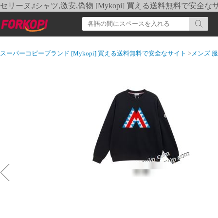
セリーヌ,tシャツ,激安,偽物 [Mykopi] 買える送料無料で安全な
スーパーコピーブランド [Mykopi] 買える送料無料で安全なサイト
>
メンズ 服