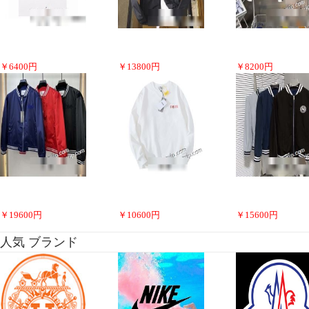
￥
6400
円
￥
13800
円
￥
8200
円
￥
19600
円
￥
10600
円
￥
15600
円
人気 ブランド