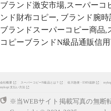
ブランド激安市場,スーパーコ
ンド財布コピー, ブランド腕時
ブランドスーパーコピー商品,
コピーブランドN級品通販信用
会社概要
スーパーコピーN級品とは？
佐川急便・EMS追跡
myk
mykopi 支払い方法
※当WEBサイト掲載写真の無断