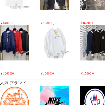
￥
6400
円
￥
13800
円
￥
8200
円
￥
19600
円
￥
10600
円
￥
15600
円
人気 ブランド