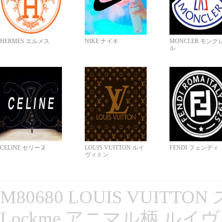
HERMES エルメス
NIKE ナイキ
MONCLER モンク
ル
CELINE セリーヌ
LOUIS VUITTON ルイ
FENDI フェンディ
ヴィトン
M80680 LOUIS VUITT
Lockme アニマル柄 ルイ