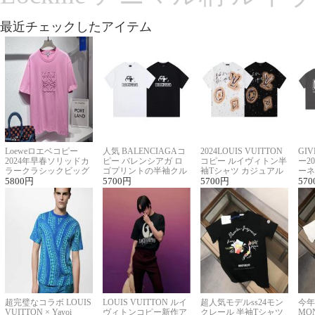
最近チェックしたアイテム
Loeweロエベコピー
人気 BALENCIAGAコ
2024LOUIS VUITTON
GI
2024年早春ソリッドカ
ピー バレンシアガ ロ
コピー ルイヴィトン半
ー2
ラークラシックビッグ
ゴプリントの半袖クル
袖Tシャツ カジュアル
ーネ
ロゴ刺繍Tシャツ
5800
円
ーネックTシャツ
5700
円
に馴染む 2色展開
5700
円
ー 
570
超完璧なコラボ LOUIS
LOUIS VUITTON ルイ
超人気モデルss24モン
今年
VUITTON × Yayoi
ヴィトンコピー新作ア
クレール 半袖Tシャツ
MO