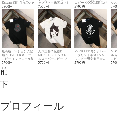
Kusama 個性 半袖Tシャ
ップリケ肖像画コット
コピー MONCLER 品が
なス
ツコピー男女兼用
7800
円
ンニット半袖Tシャツ
7500
円
良く見た目
5700
円
ルコ
570
最高級バージョンの登
人気定番 2色展開
MONCLER モンクレー
MO
場 MONCLERスーパー
MONCLER モンクレー
ルプリント半袖Tシャ
ル高
コピー モンクレール星
ルスーパーコピー プリ
ツコピー男女兼用大人
コピ
座半袖Tシャツ
5700
円
ント半袖Tシャツ
5700
円
可愛い春夏コーデ
5700
円
ィブ
570
前
下
プロフィール