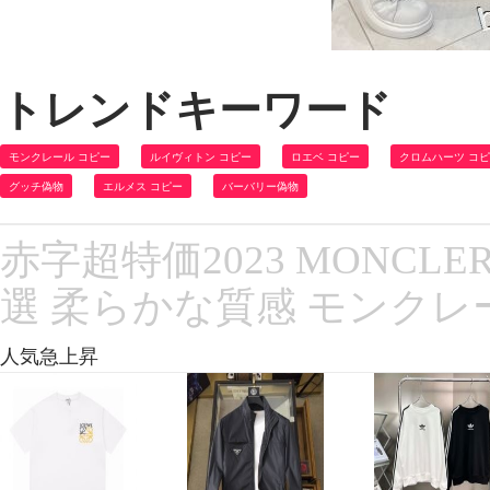
トレンドキーワード
モンクレール コピー
ルイヴィトン コピー
ロエベ コピー
クロムハーツ コ
グッチ偽物
エルメス コピー
バーバリー偽物
赤字超特価2023 MONC
選 柔らかな質感 モンク
人気急上昇