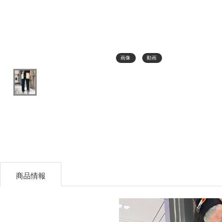
画像
動画
商品情報