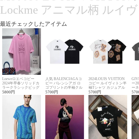
Lockme アニマル柄 ルイ
最近チェックしたアイテム
Loeweロエベコピー
人気 BALENCIAGAコ
2024LOUIS VUITTON
GI
2024年早春ソリッドカ
ピー バレンシアガ ロ
コピー ルイヴィトン半
ー2
ラークラシックビッグ
ゴプリントの半袖クル
袖Tシャツ カジュアル
ーネ
ロゴ刺繍Tシャツ
5800
円
ーネックTシャツ
5700
円
に馴染む 2色展開
5700
円
ー 
570