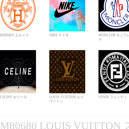
HERMES エルメス
NIKE ナイキ
MONCLER モンク
ル
CELINE セリーヌ
LOUIS VUITTON ルイ
FENDI フェンディ
ヴィトン
M80680 LOUIS VUITT