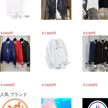
￥
6400
円
￥
13800
円
￥
8200
円
￥
19600
円
￥
10600
円
￥
15600
円
人気 ブランド