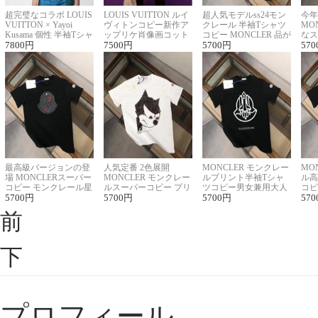
超完璧なコラボ LOUIS
LOUIS VUITTON ルイ
超人気モデルss24モン
今年
VUITTON × Yayoi
ヴィトンコピー新作ア
クレール 半袖Tシャツ
MO
Kusama 個性 半袖Tシャ
ップリケ肖像画コット
コピー MONCLER 品が
なス
ツコピー男女兼用
7800
円
ンニット半袖Tシャツ
7500
円
良く見た目
5700
円
ルコ
570
最高級バージョンの登
人気定番 2色展開
MONCLER モンクレー
MO
場 MONCLERスーパー
MONCLER モンクレー
ルプリント半袖Tシャ
ル高
コピー モンクレール星
ルスーパーコピー プリ
ツコピー男女兼用大人
コピ
座半袖Tシャツ
5700
円
ント半袖Tシャツ
5700
円
可愛い春夏コーデ
5700
円
ィブ
570
前
下
プロフィール