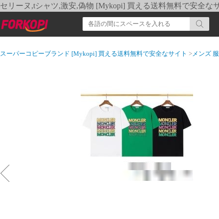
セリーヌ,tシャツ,激安,偽物 [Mykopi] 買える送料無料で安全な
スーパーコピーブランド [Mykopi] 買える送料無料で安全なサイト
>
メンズ 服