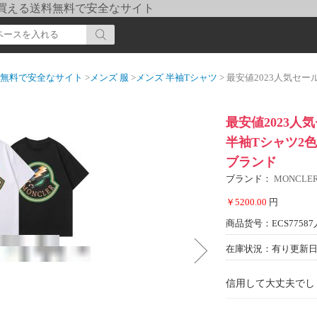
pi] 買える送料無料で安全なサイト
送料無料で安全なサイト
>
メンズ 服
>
メンズ 半袖Tシャツ
> 最安値2023人気セール高品質MO
最安値2023人
半袖Tシャツ2
ブランド
ブランド：
MONCL
￥5200.00
円
商品货号：ECS77587
在庫状況：有り
更新日期
信用して大丈夫でし