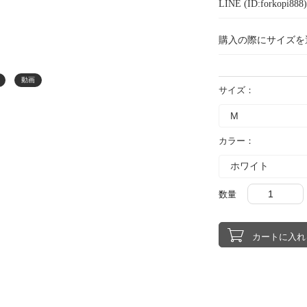
LINE (ID:forkopi
購入の際にサイズを
動画
サイズ：
カラー：
数量