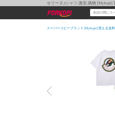
セリーヌ,tシャツ,激安,偽物 [Myko
スーパーコピーブランド [Mykopi] 買える