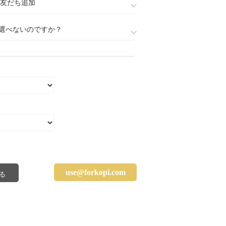
888)友だち追加
選べないのですか？
use@forkopi.com