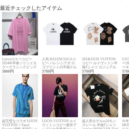
最近チェックしたアイテム
Loeweロエベコピー
人気 BALENCIAGAコ
2024LOUIS VUITTON
GI
2024年早春ソリッドカ
ピー バレンシアガ ロ
コピー ルイヴィトン半
ー2
ラークラシックビッグ
ゴプリントの半袖クル
袖Tシャツ カジュアル
ーネ
ロゴ刺繍Tシャツ
5800
円
ーネックTシャツ
5700
円
に馴染む 2色展開
5700
円
ー 
570
超完璧なコラボ LOUIS
LOUIS VUITTON ルイ
超人気モデルss24モン
今年
VUITTON × Yayoi
ヴィトンコピー新作ア
クレール 半袖Tシャツ
MO