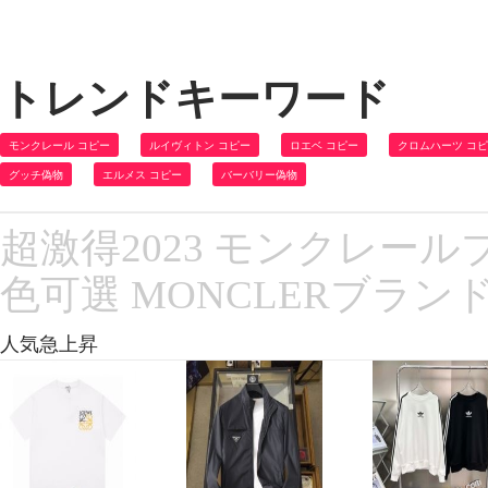
トレンドキーワード
モンクレール コピー
ルイヴィトン コピー
ロエベ コピー
クロムハーツ コ
グッチ偽物
エルメス コピー
バーバリー偽物
超激得2023 モンクレール
色可選 MONCLERブラン
人気急上昇