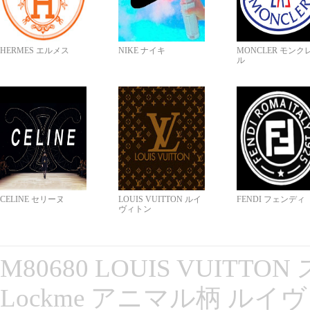
HERMES エルメス
NIKE ナイキ
MONCLER モンク
ル
CELINE セリーヌ
LOUIS VUITTON ルイ
FENDI フェンディ
ヴィトン
M80680 LOUIS VUITT
Lockme アニマル柄 ルイ