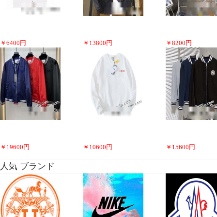
￥
6400
円
￥
13800
円
￥
8200
円
￥
19600
円
￥
10600
円
￥
15600
円
人気 ブランド