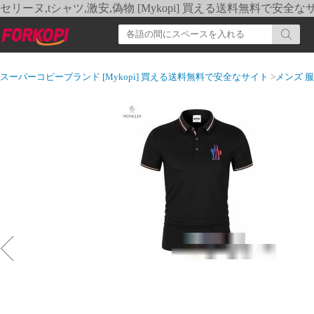
セリーヌ,tシャツ,激安,偽物 [Mykopi] 買える送料無料で安全な
スーパーコピーブランド [Mykopi] 買える送料無料で安全なサイト
>
メンズ 服