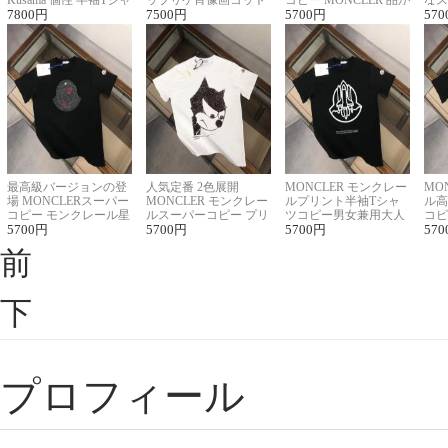
Kusama 個性 半袖Tシャ
ップリケ肖像画コット
コピー MONCLER 品が
なス
ツコピー男女兼用
7800
円
ンニット半袖Tシャツ
7500
円
良く見た目
5700
円
ルコ
570
最高級バージョンの登
人気定番 2色展開
MONCLER モンクレー
MO
場 MONCLERスーパー
MONCLER モンクレー
ルプリント半袖Tシャ
ル高
コピー モンクレール星
ルスーパーコピー プリ
ツコピー男女兼用大人
コピ
座半袖Tシャツ
5700
円
ント半袖Tシャツ
5700
円
可愛い春夏コーデ
5700
円
ィブ
570
前
下
プロフィール