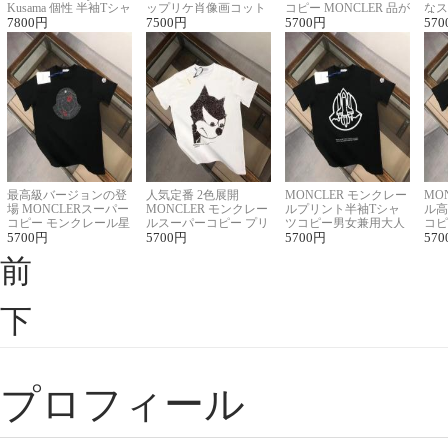
Kusama 個性 半袖Tシャ
ップリケ肖像画コット
コピー MONCLER 品が
なス
ツコピー男女兼用
7800
円
ンニット半袖Tシャツ
7500
円
良く見た目
5700
円
ルコ
570
最高級バージョンの登
人気定番 2色展開
MONCLER モンクレー
MO
場 MONCLERスーパー
MONCLER モンクレー
ルプリント半袖Tシャ
ル高
コピー モンクレール星
ルスーパーコピー プリ
ツコピー男女兼用大人
コピ
座半袖Tシャツ
5700
円
ント半袖Tシャツ
5700
円
可愛い春夏コーデ
5700
円
ィブ
570
前
下
プロフィール