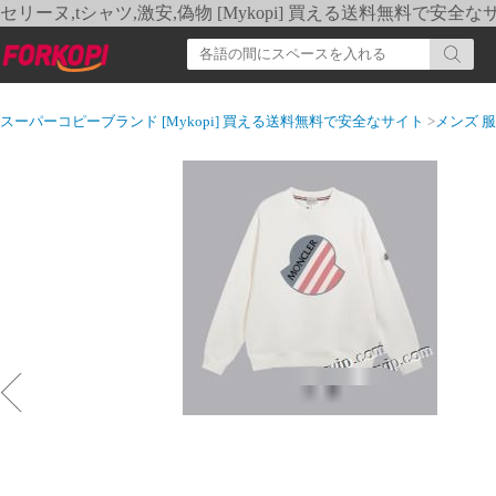
セリーヌ,tシャツ,激安,偽物 [Mykopi] 買える送料無料で安全な
スーパーコピーブランド [Mykopi] 買える送料無料で安全なサイト
>
メンズ 服