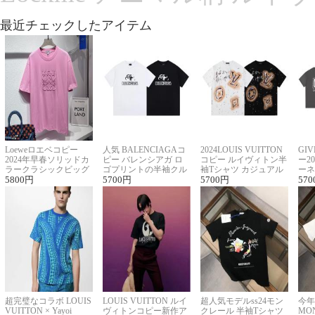
最近チェックしたアイテム
Loeweロエベコピー
人気 BALENCIAGAコ
2024LOUIS VUITTON
GI
2024年早春ソリッドカ
ピー バレンシアガ ロ
コピー ルイヴィトン半
ー2
ラークラシックビッグ
ゴプリントの半袖クル
袖Tシャツ カジュアル
ーネ
ロゴ刺繍Tシャツ
5800
円
ーネックTシャツ
5700
円
に馴染む 2色展開
5700
円
ー 
570
超完璧なコラボ LOUIS
LOUIS VUITTON ルイ
超人気モデルss24モン
今年
VUITTON × Yayoi
ヴィトンコピー新作ア
クレール 半袖Tシャツ
MO