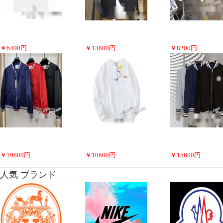
￥
6400
円
￥
13800
円
￥
8200
円
￥
19600
円
￥
10600
円
￥
15600
円
人気 ブランド