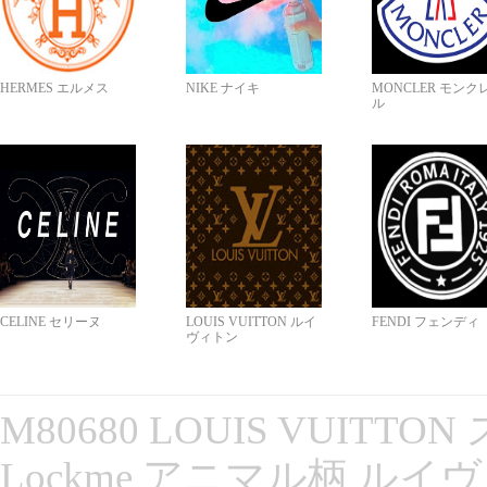
HERMES エルメス
NIKE ナイキ
MONCLER モンク
ル
CELINE セリーヌ
LOUIS VUITTON ルイ
FENDI フェンディ
ヴィトン
M80680 LOUIS VUITT
Lockme アニマル柄 ルイ