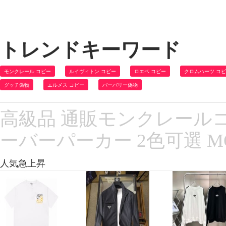
トレンドキーワード
モンクレール コピー
ルイヴィトン コピー
ロエベ コピー
クロムハーツ コ
グッチ偽物
エルメス コピー
バーバリー偽物
高級品 通販モンクレールコ
ーバーパーカー 2色可選 M
人気急上昇