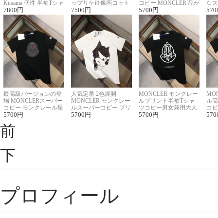
Kusama 個性 半袖Tシャ
ップリケ肖像画コット
コピー MONCLER 品が
なス
ツコピー男女兼用
7800
円
ンニット半袖Tシャツ
7500
円
良く見た目
5700
円
ルコ
570
最高級バージョンの登
人気定番 2色展開
MONCLER モンクレー
MO
場 MONCLERスーパー
MONCLER モンクレー
ルプリント半袖Tシャ
ル高
コピー モンクレール星
ルスーパーコピー プリ
ツコピー男女兼用大人
コピ
座半袖Tシャツ
5700
円
ント半袖Tシャツ
5700
円
可愛い春夏コーデ
5700
円
ィブ
570
前
下
プロフィール