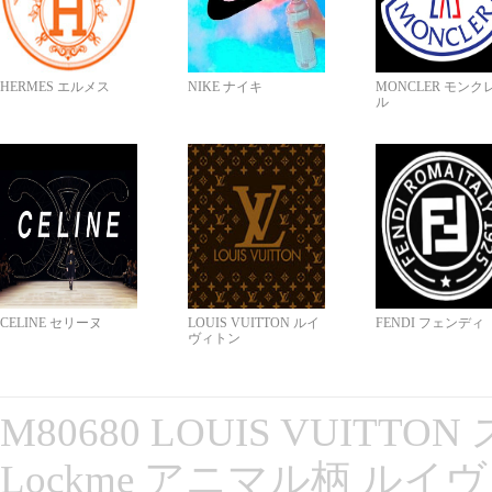
HERMES エルメス
NIKE ナイキ
MONCLER モンク
ル
CELINE セリーヌ
LOUIS VUITTON ルイ
FENDI フェンディ
ヴィトン
M80680 LOUIS VUITT
Lockme アニマル柄 ルイ