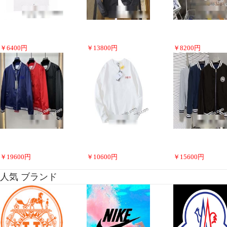
￥
6400
円
￥
13800
円
￥
8200
円
￥
19600
円
￥
10600
円
￥
15600
円
人気 ブランド