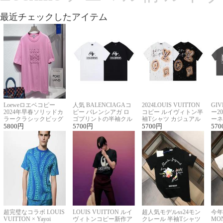
最近チェックしたアイテム
Loeweロエベコピー
人気 BALENCIAGAコ
2024LOUIS VUITTON
GI
2024年早春ソリッドカ
ピー バレンシアガ ロ
コピー ルイヴィトン半
ー2
ラークラシックビッグ
ゴプリントの半袖クル
袖Tシャツ カジュアル
ーネ
ロゴ刺繍Tシャツ
5800
円
ーネックTシャツ
5700
円
に馴染む 2色展開
5700
円
ー 
570
超完璧なコラボ LOUIS
LOUIS VUITTON ルイ
超人気モデルss24モン
今年
VUITTON × Yayoi
ヴィトンコピー新作ア
クレール 半袖Tシャツ
MO