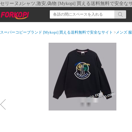
セリーヌ,tシャツ,激安,偽物 [Mykopi] 買える送料無料で安全な
スーパーコピーブランド [Mykopi] 買える送料無料で安全なサイト
>
メンズ 服