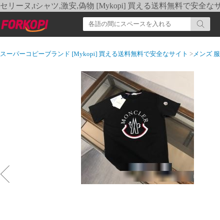
セリーヌ,tシャツ,激安,偽物 [Mykopi] 買える送料無料で安全な
スーパーコピーブランド [Mykopi] 買える送料無料で安全なサイト
>
メンズ 服