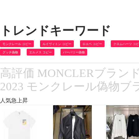
トレンドキーワード
モンクレール コピー
ルイヴィトン コピー
ロエベ コピー
クロムハーツ コ
グッチ偽物
エルメス コピー
バーバリー偽物
高評価 MONCLERブラ
2023 モンクレール偽物
人気急上昇