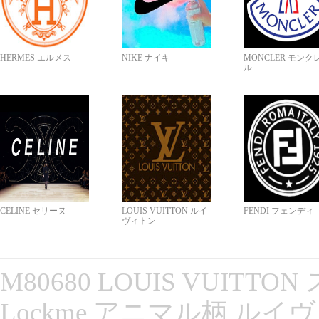
HERMES エルメス
NIKE ナイキ
MONCLER モンク
ル
CELINE セリーヌ
LOUIS VUITTON ルイ
FENDI フェンディ
ヴィトン
M80680 LOUIS VUITT
Lockme アニマル柄 ルイ