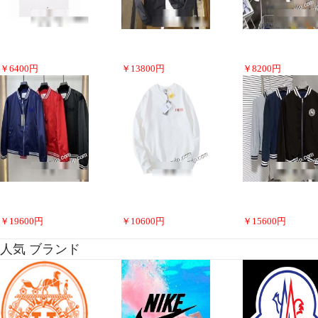
￥
6400
円
￥
13800
円
￥
8200
円
￥
19600
円
￥
10600
円
￥
15600
円
人気 ブランド