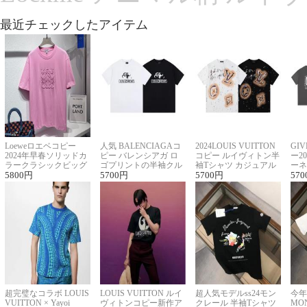
最近チェックしたアイテム
Loeweロエベコピー
人気 BALENCIAGAコ
2024LOUIS VUITTON
GI
2024年早春ソリッドカ
ピー バレンシアガ ロ
コピー ルイヴィトン半
ー2
ラークラシックビッグ
ゴプリントの半袖クル
袖Tシャツ カジュアル
ーネ
ロゴ刺繍Tシャツ
5800
円
ーネックTシャツ
5700
円
に馴染む 2色展開
5700
円
ー 
570
超完璧なコラボ LOUIS
LOUIS VUITTON ルイ
超人気モデルss24モン
今年
VUITTON × Yayoi
ヴィトンコピー新作ア
クレール 半袖Tシャツ
MO