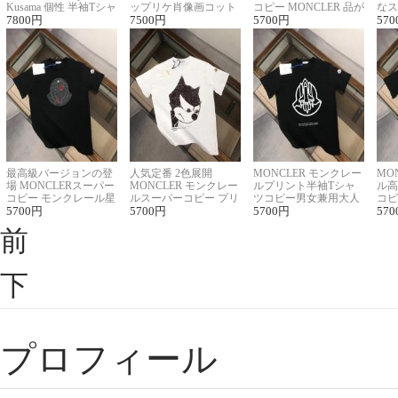
Kusama 個性 半袖Tシャ
ップリケ肖像画コット
コピー MONCLER 品が
なス
ツコピー男女兼用
7800
円
ンニット半袖Tシャツ
7500
円
良く見た目
5700
円
ルコ
570
最高級バージョンの登
人気定番 2色展開
MONCLER モンクレー
MO
場 MONCLERスーパー
MONCLER モンクレー
ルプリント半袖Tシャ
ル高
コピー モンクレール星
ルスーパーコピー プリ
ツコピー男女兼用大人
コピ
座半袖Tシャツ
5700
円
ント半袖Tシャツ
5700
円
可愛い春夏コーデ
5700
円
ィブ
570
前
下
プロフィール