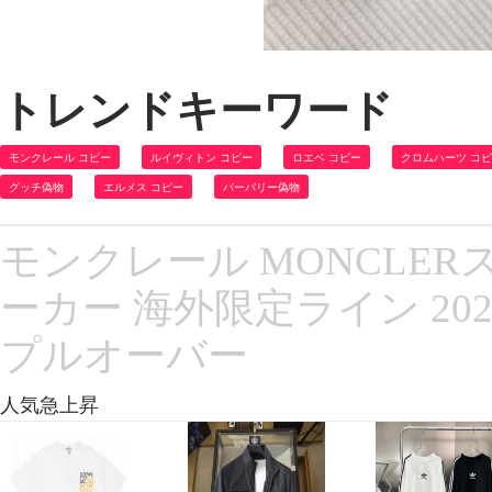
トレンドキーワード
モンクレール コピー
ルイヴィトン コピー
ロエベ コピー
クロムハーツ コ
グッチ偽物
エルメス コピー
バーバリー偽物
モンクレール MONCLE
ーカー 海外限定ライン 20
プルオーバー
人気急上昇