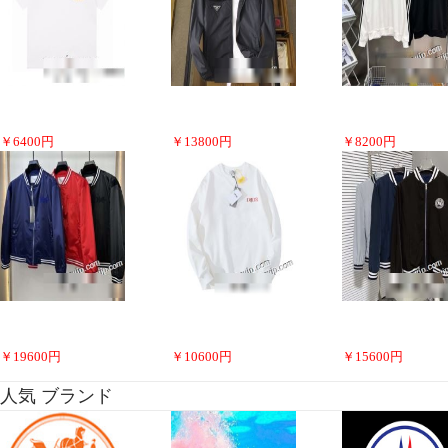
￥
6400
円
￥
13800
円
￥
8200
円
￥
19600
円
￥
10600
円
￥
15600
円
人気 ブランド