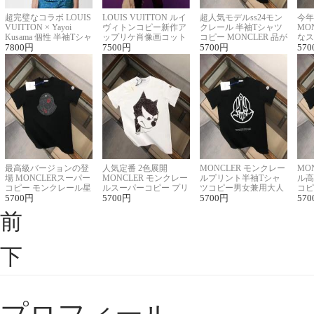
超完璧なコラボ LOUIS
LOUIS VUITTON ルイ
超人気モデルss24モン
今年
VUITTON × Yayoi
ヴィトンコピー新作ア
クレール 半袖Tシャツ
MO
Kusama 個性 半袖Tシャ
ップリケ肖像画コット
コピー MONCLER 品が
なス
ツコピー男女兼用
7800
円
ンニット半袖Tシャツ
7500
円
良く見た目
5700
円
ルコ
570
最高級バージョンの登
人気定番 2色展開
MONCLER モンクレー
MO
場 MONCLERスーパー
MONCLER モンクレー
ルプリント半袖Tシャ
ル高
コピー モンクレール星
ルスーパーコピー プリ
ツコピー男女兼用大人
コピ
座半袖Tシャツ
5700
円
ント半袖Tシャツ
5700
円
可愛い春夏コーデ
5700
円
ィブ
570
前
下