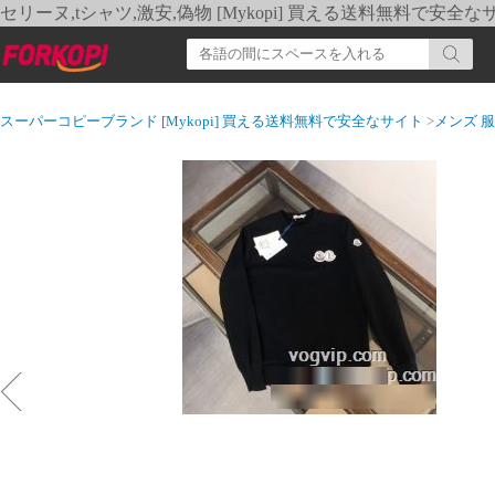
セリーヌ,tシャツ,激安,偽物 [Mykopi] 買える送料無料で安全な
スーパーコピーブランド [Mykopi] 買える送料無料で安全なサイト
>
メンズ 服