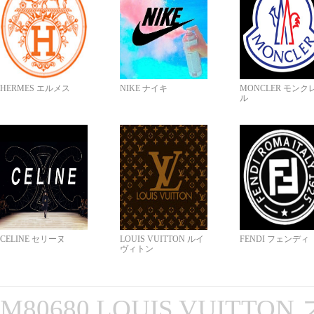
HERMES エルメス
NIKE ナイキ
MONCLER モンク
ル
CELINE セリーヌ
LOUIS VUITTON ルイ
FENDI フェンディ
ヴィトン
M80680 LOUIS VUITT