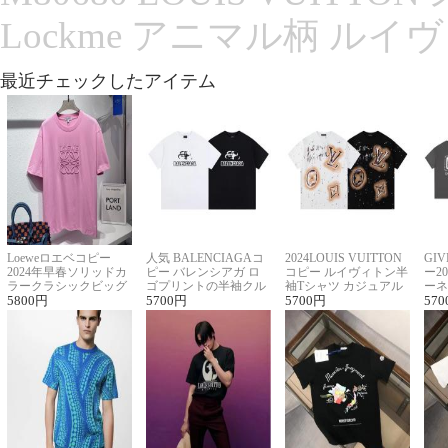
Lockme アニマル柄 ルイ
最近チェックしたアイテム
Loeweロエベコピー
人気 BALENCIAGAコ
2024LOUIS VUITTON
GI
2024年早春ソリッドカ
ピー バレンシアガ ロ
コピー ルイヴィトン半
ー2
ラークラシックビッグ
ゴプリントの半袖クル
袖Tシャツ カジュアル
ーネ
ロゴ刺繍Tシャツ
5800
円
ーネックTシャツ
5700
円
に馴染む 2色展開
5700
円
ー 
570