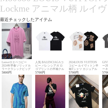
Lockme アニマル柄 ルイ
最近チェックしたアイテム
Loeweロエベコピー
人気 BALENCIAGAコ
2024LOUIS VUITTON
GI
2024年早春ソリッドカ
ピー バレンシアガ ロ
コピー ルイヴィトン半
ー2
ラークラシックビッグ
ゴプリントの半袖クル
袖Tシャツ カジュアル
ーネ
ロゴ刺繍Tシャツ
5800
円
ーネックTシャツ
5700
円
に馴染む 2色展開
5700
円
ー 
570