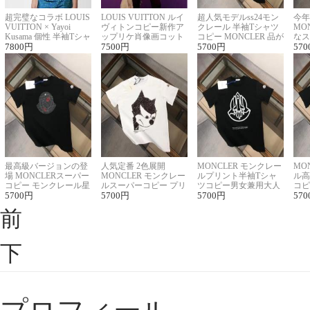
超完璧なコラボ LOUIS
LOUIS VUITTON ルイ
超人気モデルss24モン
今年
VUITTON × Yayoi
ヴィトンコピー新作ア
クレール 半袖Tシャツ
MO
Kusama 個性 半袖Tシャ
ップリケ肖像画コット
コピー MONCLER 品が
なス
ツコピー男女兼用
7800
円
ンニット半袖Tシャツ
7500
円
良く見た目
5700
円
ルコ
570
最高級バージョンの登
人気定番 2色展開
MONCLER モンクレー
MO
場 MONCLERスーパー
MONCLER モンクレー
ルプリント半袖Tシャ
ル高
コピー モンクレール星
ルスーパーコピー プリ
ツコピー男女兼用大人
コピ
座半袖Tシャツ
5700
円
ント半袖Tシャツ
5700
円
可愛い春夏コーデ
5700
円
ィブ
570
前
下