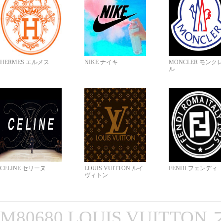
HERMES エルメス
NIKE ナイキ
MONCLER モンク
ル
CELINE セリーヌ
LOUIS VUITTON ルイ
FENDI フェンディ
ヴィトン
M80680 LOUIS VUITT