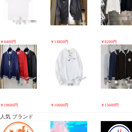
￥
6400
円
￥
13800
円
￥
8200
円
￥
19600
円
￥
10600
円
￥
15600
円
人気 ブランド