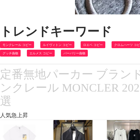
トレンドキーワード
モンクレール コピー
ルイヴィトン コピー
ロエベ コピー
クロムハーツ コ
グッチ偽物
エルメス コピー
バーバリー偽物
定番無地パーカー ブランド
ンクレール MONCLER 2
選
人気急上昇