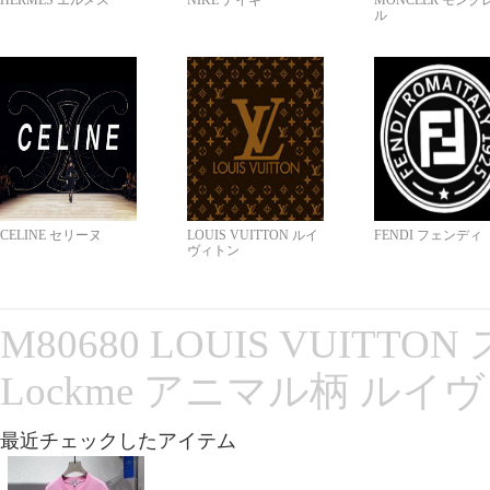
HERMES エルメス
NIKE ナイキ
MONCLER モンク
ル
CELINE セリーヌ
LOUIS VUITTON ルイ
FENDI フェンディ
ヴィトン
M80680 LOUIS VUITT
Lockme アニマル柄 ルイ
最近チェックしたアイテム