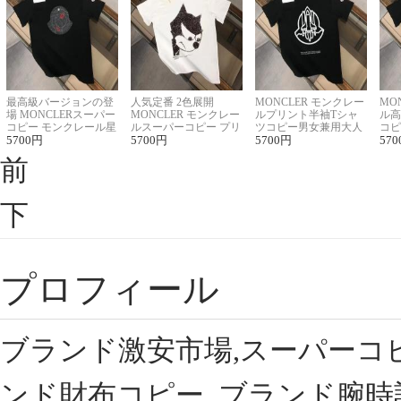
最高級バージョンの登
人気定番 2色展開
MONCLER モンクレー
MO
場 MONCLERスーパー
MONCLER モンクレー
ルプリント半袖Tシャ
ル高
コピー モンクレール星
ルスーパーコピー プリ
ツコピー男女兼用大人
コピ
座半袖Tシャツ
5700
円
ント半袖Tシャツ
5700
円
可愛い春夏コーデ
5700
円
ィブ
570
前
下
プロフィール
ブランド激安市場,スーパーコ
ンド財布コピー, ブランド腕時