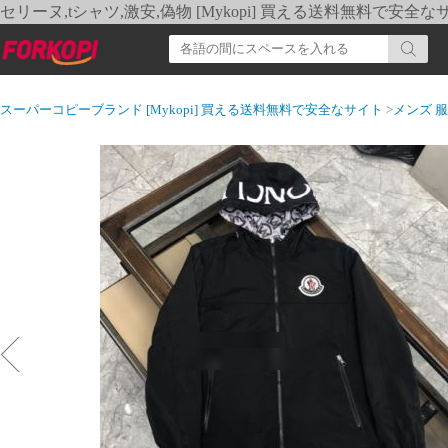
セリーヌ,tシャツ,激安,偽物 [Mykopi] 買える送料無料で安全な
スーパーコピーブランド [Mykopi] 買える送料無料で安全なサイト
>
メンズ 服