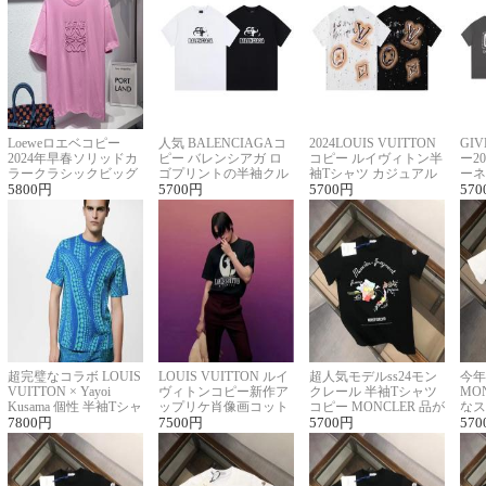
Loeweロエベコピー
人気 BALENCIAGAコ
2024LOUIS VUITTON
GI
2024年早春ソリッドカ
ピー バレンシアガ ロ
コピー ルイヴィトン半
ー2
ラークラシックビッグ
ゴプリントの半袖クル
袖Tシャツ カジュアル
ーネ
ロゴ刺繍Tシャツ
5800
円
ーネックTシャツ
5700
円
に馴染む 2色展開
5700
円
ー 
570
超完璧なコラボ LOUIS
LOUIS VUITTON ルイ
超人気モデルss24モン
今年
VUITTON × Yayoi
ヴィトンコピー新作ア
クレール 半袖Tシャツ
MO
Kusama 個性 半袖Tシャ
ップリケ肖像画コット
コピー MONCLER 品が
なス
ツコピー男女兼用
7800
円
ンニット半袖Tシャツ
7500
円
良く見た目
5700
円
ルコ
570