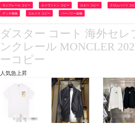
モンクレール コピー
ルイヴィトン コピー
ロエベ コピー
クロムハーツ コ
グッチ偽物
エルメス コピー
バーバリー偽物
ダスター コート 海外セレ
ンクレール MONCLER 
ーコピー
人気急上昇