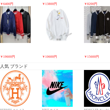
￥
6400
円
￥
13800
円
￥
8200
円
￥
19600
円
￥
10600
円
￥
15600
円
人気 ブランド