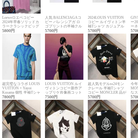
Loeweロエベコピー
人気 BALENCIAGAコ
2024LOUIS VUITTON
GI
2024年早春ソリッドカ
ピー バレンシアガ ロ
コピー ルイヴィトン半
ー2
ラークラシックビッグ
ゴプリントの半袖クル
袖Tシャツ カジュアル
ーネ
ロゴ刺繍Tシャツ
5800
円
ーネックTシャツ
5700
円
に馴染む 2色展開
5700
円
ー 
570
超完璧なコラボ LOUIS
LOUIS VUITTON ルイ
超人気モデルss24モン
今年
VUITTON × Yayoi
ヴィトンコピー新作ア
クレール 半袖Tシャツ
MO
Kusama 個性 半袖Tシャ
ップリケ肖像画コット
コピー MONCLER 品が
なス
ツコピー男女兼用
7800
円
ンニット半袖Tシャツ
7500
円
良く見た目
5700
円
ルコ
570