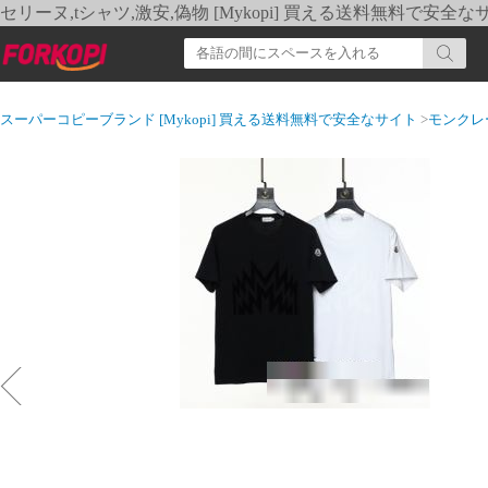
セリーヌ,tシャツ,激安,偽物 [Mykopi] 買える送料無料で安全な
スーパーコピーブランド [Mykopi] 買える送料無料で安全なサイト
>
モンクレ