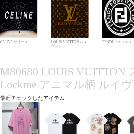
CELINE セリーヌ
LOUIS VUITTON ルイ
FENDI フェンディ
ヴィトン
M80680 LOUIS VUITT
Lockme アニマル柄 ルイ
最近チェックしたアイテム