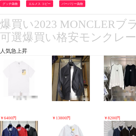
グッチ偽物
エルメス コピー
バーバリー偽物
爆買い2023 MONCLER
可選爆買い格安モンクレ
人気急上昇
￥
6400
円
￥
13800
円
￥
8200
円