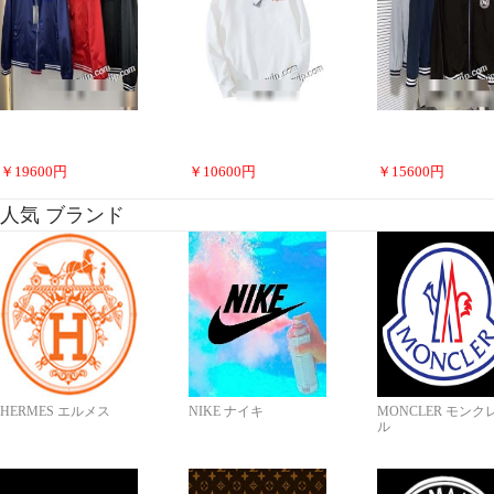
￥
19600
円
￥
10600
円
￥
15600
円
人気 ブランド
HERMES エルメス
NIKE ナイキ
MONCLER モンク
ル