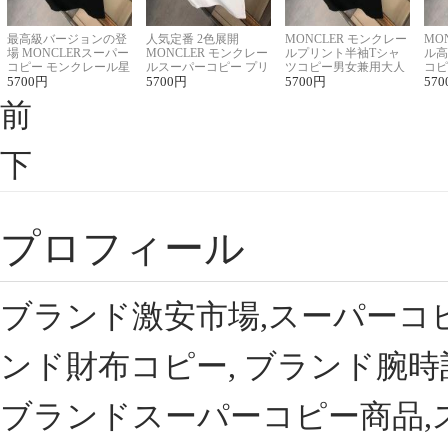
最高級バージョンの登
人気定番 2色展開
MONCLER モンクレー
MO
場 MONCLERスーパー
MONCLER モンクレー
ルプリント半袖Tシャ
ル高
コピー モンクレール星
ルスーパーコピー プリ
ツコピー男女兼用大人
コピ
座半袖Tシャツ
5700
円
ント半袖Tシャツ
5700
円
可愛い春夏コーデ
5700
円
ィブ
570
前
下
プロフィール
ブランド激安市場,スーパーコ
ンド財布コピー, ブランド腕時
ブランドスーパーコピー商品,