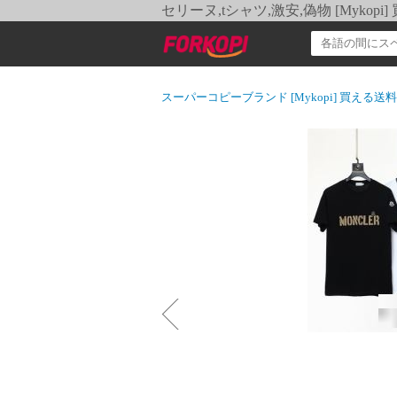
セリーヌ,tシャツ,激安,偽物 [Myko
スーパーコピーブランド [Mykopi] 買える