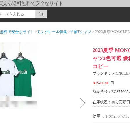
pi] 買える送料無料で安全なサイト
送料無料で安全なサイト
>
モンクレール特集
>
半袖Tシャツ
> 2023夏季 MONCLERブラン
2023夏季 MO
ャツ3色可選 
コピー
ブランド：
MONCL
￥6400.00
円
商品货号：ECS77665
在庫状況：有り
更新日期
信用して大丈夫でし