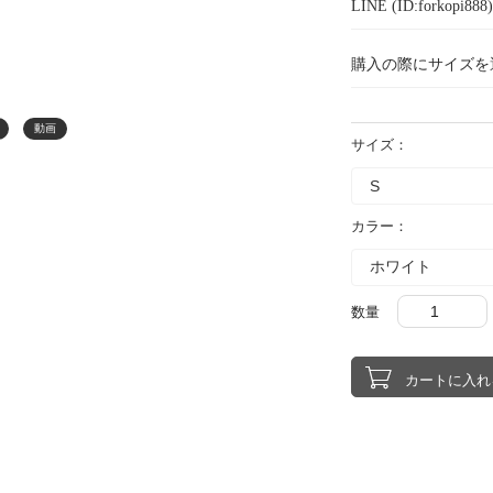
LINE (ID:forkopi
購入の際にサイズを
動画
サイズ：
カラー：
数量