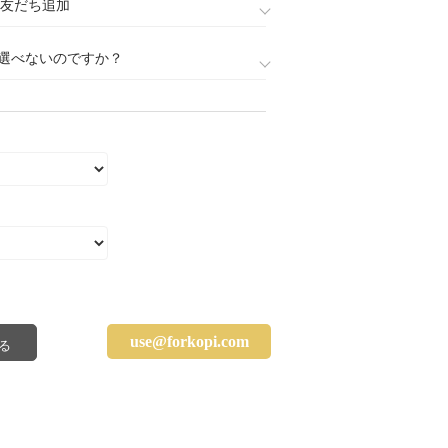
888)友だち追加
選べないのですか？
use@forkopi.com