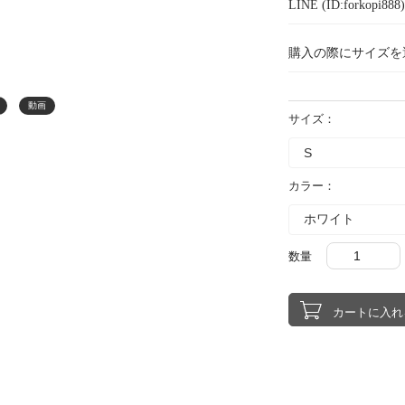
LINE (ID:forkopi
購入の際にサイズを
動画
サイズ：
カラー：
数量