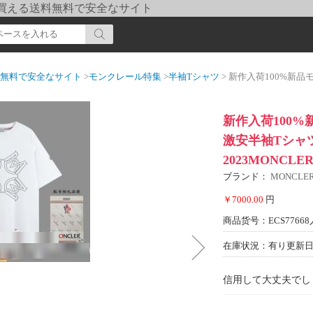
pi] 買える送料無料で安全なサイト
送料無料で安全なサイト
>
モンクレール特集
>
半袖Tシャツ
> 新作入荷100%新品モンクレールスーパー
新作入荷100
激安半袖Tシャ
2023MONCL
ブランド：
MONCL
￥7000.00
円
商品货号：ECS77668
在庫状況：有り
更新日期
信用して大丈夫でし