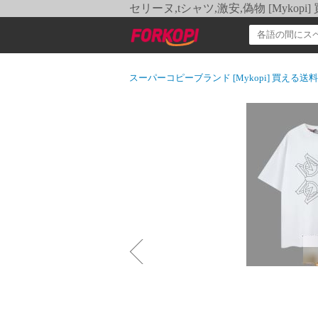
セリーヌ,tシャツ,激安,偽物 [Myko
スーパーコピーブランド [Mykopi] 買える