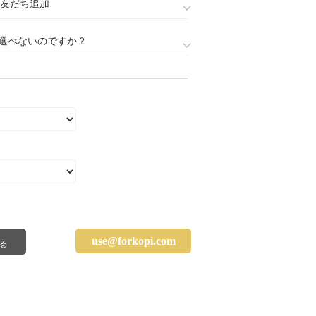
888)友だち追加
選べないのですか？
use@forkopi.com