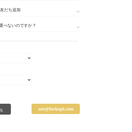
888)友だち追加
選べないのですか？
use@forkopi.com