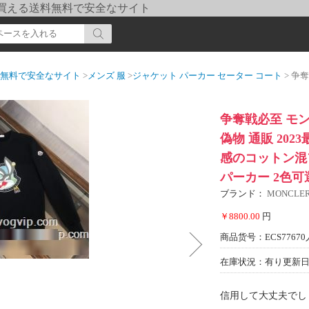
pi] 買える送料無料で安全なサイト
送料無料で安全なサイト
>
メンズ 服
>
ジャケット パーカー セーター コート
> 争奪戦必至 モンク
争奪戦必至 モン
偽物 通販 20
感のコットン混
パーカー 2色可
ブランド：
MONCL
￥8800.00
円
商品货号：ECS77670
在庫状況：有り
更新日期
信用して大丈夫でし