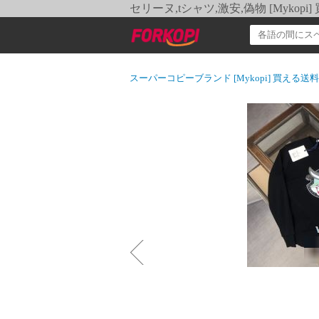
セリーヌ,tシャツ,激安,偽物 [Myko
スーパーコピーブランド [Mykopi] 買える