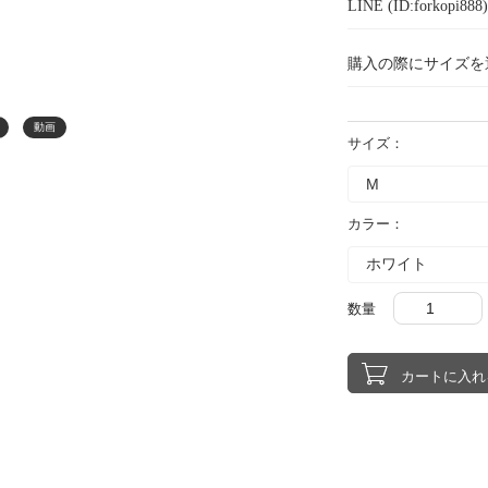
LINE (ID:forkopi
購入の際にサイズを
動画
サイズ：
カラー：
数量