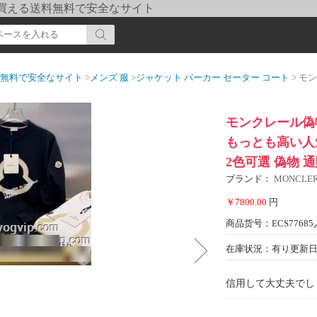
pi] 買える送料無料で安全なサイト
送料無料で安全なサイト
>
メンズ 服
>
ジャケット パーカー セーター コート
> モンクレール偽
モンクレール偽物
もっとも高い人
2色可選 偽物 
ブランド：
MONCL
￥7800.00
円
商品货号：ECS77685
在庫状況：有り
更新日期
信用して大丈夫でし