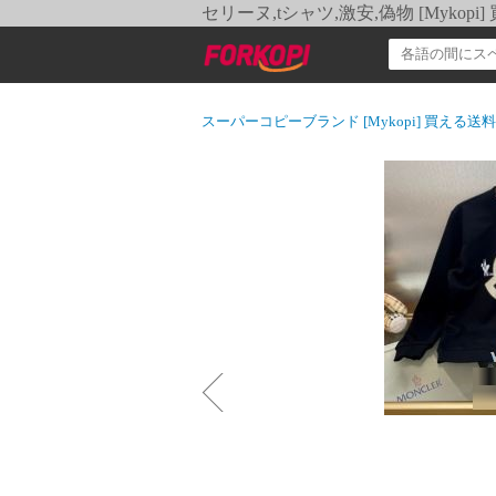
セリーヌ,tシャツ,激安,偽物 [Myko
スーパーコピーブランド [Mykopi] 買える