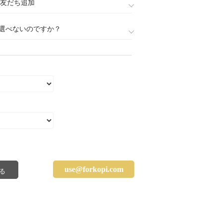
888)友だち追加
選べないのですか？
use@forkopi.com