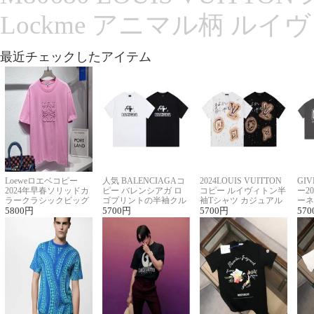
Lockme アニマル柄 ルイ
最近チェックしたアイテム
Loeweロエベコピー
人気 BALENCIAGAコ
2024LOUIS VUITTON
GI
2024年早春ソリッドカ
ピー バレンシアガ ロ
コピー ルイヴィトン半
ー2
ラークラシックビッグ
ゴプリントの半袖クル
袖Tシャツ カジュアル
ーネ
ロゴ刺繍Tシャツ
5800
円
ーネックTシャツ
5700
円
に馴染む 2色展開
5700
円
ー 
570