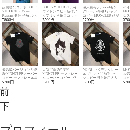
超完璧なコラボ LOUIS
LOUIS VUITTON ルイ
超人気モデルss24モン
今年
VUITTON × Yayoi
ヴィトンコピー新作ア
クレール 半袖Tシャツ
MO
Kusama 個性 半袖Tシャ
ップリケ肖像画コット
コピー MONCLER 品が
なス
ツコピー男女兼用
7800
円
ンニット半袖Tシャツ
7500
円
良く見た目
5700
円
ルコ
570
最高級バージョンの登
人気定番 2色展開
MONCLER モンクレー
MO
場 MONCLERスーパー
MONCLER モンクレー
ルプリント半袖Tシャ
ル高
コピー モンクレール星
ルスーパーコピー プリ
ツコピー男女兼用大人
コピ
座半袖Tシャツ
5700
円
ント半袖Tシャツ
5700
円
可愛い春夏コーデ
5700
円
ィブ
570
前
下