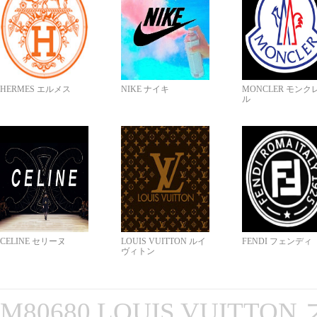
HERMES エルメス
NIKE ナイキ
MONCLER モンク
ル
CELINE セリーヌ
LOUIS VUITTON ルイ
FENDI フェンディ
ヴィトン
M80680 LOUIS VUITT