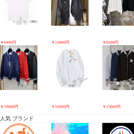
￥
6400
円
￥
13800
円
￥
8200
円
￥
19600
円
￥
10600
円
￥
15600
円
人気 ブランド