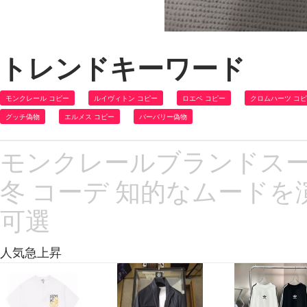
トレンドキーワード
モンクレール コピー
ルイヴィトン コピー
ロエベ コピー
クロムハーツ コ
グッチ偽物
エルメス コピー
バーバリー偽物
モンクレールブランドスーパー
冬 コーデ 知的なムードを
可選
人気急上昇