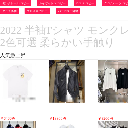
モンクレール コピー
ルイヴィトン コピー
ロエベ コピー
クロムハーツ コ
グッチ偽物
エルメス コピー
バーバリー偽物
2022 半袖Tシャツ モン
2色可選 柔らかい手触り
人気急上昇
￥
6400
円
￥
13800
円
￥
8200
円