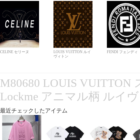
CELINE セリーヌ
LOUIS VUITTON ルイ
FENDI フェンディ
ヴィトン
M80680 LOUIS VUITT
Lockme アニマル柄 ルイ
最近チェックしたアイテム