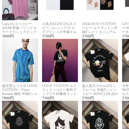
Loeweロエベコピー
人気 BALENCIAGAコ
2024LOUIS VUITTON
GI
2024年早春ソリッドカ
ピー バレンシアガ ロ
コピー ルイヴィトン半
ー2
ラークラシックビッグ
ゴプリントの半袖クル
袖Tシャツ カジュアル
ーネ
ロゴ刺繍Tシャツ
5800
円
ーネックTシャツ
5700
円
に馴染む 2色展開
5700
円
ー 
570
超完璧なコラボ LOUIS
LOUIS VUITTON ルイ
超人気モデルss24モン
今年
VUITTON × Yayoi
ヴィトンコピー新作ア
クレール 半袖Tシャツ
MO
Kusama 個性 半袖Tシャ
ップリケ肖像画コット
コピー MONCLER 品が
なス
ツコピー男女兼用
7800
円
ンニット半袖Tシャツ
7500
円
良く見た目
5700
円
ルコ
570