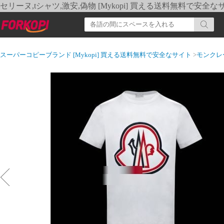
セリーヌ,tシャツ,激安,偽物 [Mykopi] 買える送料無料で安全な
スーパーコピーブランド [Mykopi] 買える送料無料で安全なサイト
>
モンクレ