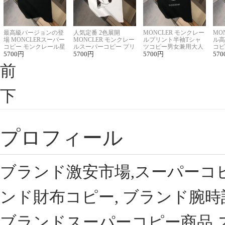
最高級バージョンの登
人気定番 2色展開
MONCLER モンクレー
MO
場 MONCLERスーパー
MONCLER モンクレー
ルプリント半袖Tシャ
ル高
コピー モンクレール星
ルスーパーコピー プリ
ツコピー男女兼用大人
コピ
座半袖Tシャツ
5700
円
ント半袖Tシャツ
5700
円
可愛い春夏コーデ
5700
円
ィブ
570
前
下
プロフィール
ブランド激安市場,スーパーコ
ンド財布コピー, ブランド腕時
ブランドスーパーコピー商品,