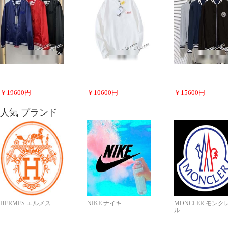
￥
19600
円
￥
10600
円
￥
15600
円
人気 ブランド
HERMES エルメス
NIKE ナイキ
MONCLER モンク
ル