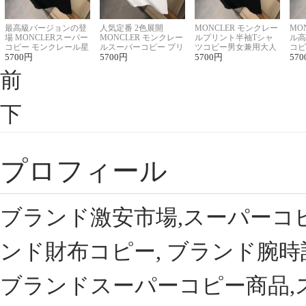
最高級バージョンの登
人気定番 2色展開
MONCLER モンクレー
MO
場 MONCLERスーパー
MONCLER モンクレー
ルプリント半袖Tシャ
ル高
コピー モンクレール星
ルスーパーコピー プリ
ツコピー男女兼用大人
コピ
座半袖Tシャツ
5700
円
ント半袖Tシャツ
5700
円
可愛い春夏コーデ
5700
円
ィブ
570
前
下
プロフィール
ブランド激安市場,スーパーコ
ンド財布コピー, ブランド腕時
ブランドスーパーコピー商品,