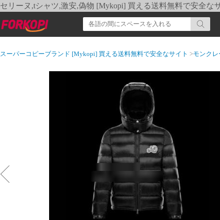
セリーヌ,tシャツ,激安,偽物 [Mykopi] 買える送料無料で安全な
スーパーコピーブランド [Mykopi] 買える送料無料で安全なサイト
>
モンクレ