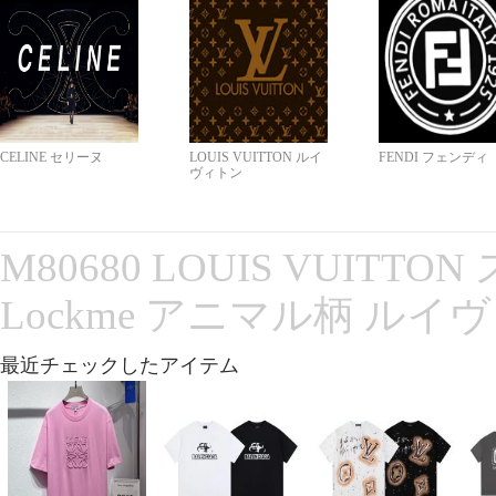
CELINE セリーヌ
LOUIS VUITTON ルイ
FENDI フェンディ
ヴィトン
M80680 LOUIS VUITT
Lockme アニマル柄 ルイ
最近チェックしたアイテム