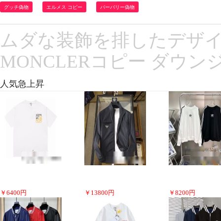
グッチ偽物
エルメス コピー
バーバリー偽物
ムダな装飾を排したデザ
MONCLERコピー ダウンジ
人気急上昇
￥
6400
円
￥
13800
円
￥
8200
円