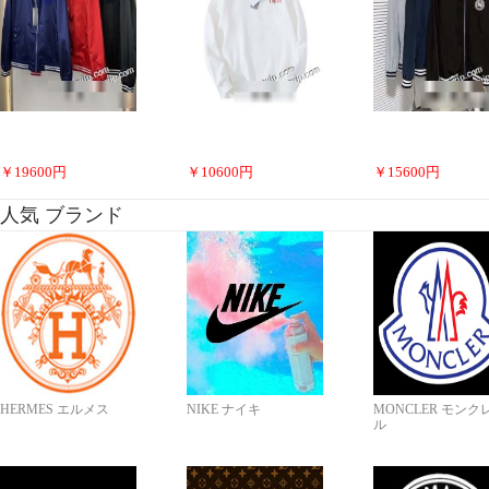
￥
19600
円
￥
10600
円
￥
15600
円
人気 ブランド
HERMES エルメス
NIKE ナイキ
MONCLER モンク
ル