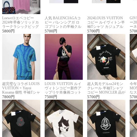
Loeweロエベコピー
人気 BALENCIAGAコ
2024LOUIS VUITTON
GI
2024年早春ソリッドカ
ピー バレンシアガ ロ
コピー ルイヴィトン半
ー2
ラークラシックビッグ
ゴプリントの半袖クル
袖Tシャツ カジュアル
ーネ
ロゴ刺繍Tシャツ
5800
円
ーネックTシャツ
5700
円
に馴染む 2色展開
5700
円
ー 
570
超完璧なコラボ LOUIS
LOUIS VUITTON ルイ
超人気モデルss24モン
今年
VUITTON × Yayoi
ヴィトンコピー新作ア
クレール 半袖Tシャツ
MO
Kusama 個性 半袖Tシャ
ップリケ肖像画コット
コピー MONCLER 品が
なス
ツコピー男女兼用
7800
円
ンニット半袖Tシャツ
7500
円
良く見た目
5700
円
ルコ
570