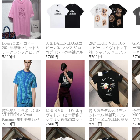
Loeweロエベコピー
人気 BALENCIAGAコ
2024LOUIS VUITTON
GI
2024年早春ソリッドカ
ピー バレンシアガ ロ
コピー ルイヴィトン半
ー2
ラークラシックビッグ
ゴプリントの半袖クル
袖Tシャツ カジュアル
ーネ
ロゴ刺繍Tシャツ
5800
円
ーネックTシャツ
5700
円
に馴染む 2色展開
5700
円
ー 
570
超完璧なコラボ LOUIS
LOUIS VUITTON ルイ
超人気モデルss24モン
今年
VUITTON × Yayoi
ヴィトンコピー新作ア
クレール 半袖Tシャツ
MO
Kusama 個性 半袖Tシャ
ップリケ肖像画コット
コピー MONCLER 品が
なス
ツコピー男女兼用
7800
円
ンニット半袖Tシャツ
7500
円
良く見た目
5700
円
ルコ
570