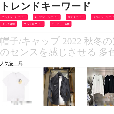
トレンドキーワード
モンクレール コピー
ルイヴィトン コピー
ロエベ コピー
クロムハーツ コ
グッチ偽物
エルメス コピー
バーバリー偽物
帽子/キャップ 2022 秋
のセンスを感じさせる 多色
人気急上昇