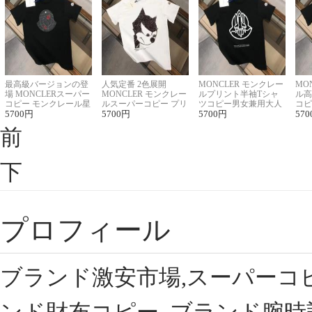
最高級バージョンの登
人気定番 2色展開
MONCLER モンクレー
MO
場 MONCLERスーパー
MONCLER モンクレー
ルプリント半袖Tシャ
ル高
コピー モンクレール星
ルスーパーコピー プリ
ツコピー男女兼用大人
コピ
座半袖Tシャツ
5700
円
ント半袖Tシャツ
5700
円
可愛い春夏コーデ
5700
円
ィブ
570
前
下
プロフィール
ブランド激安市場,スーパーコ