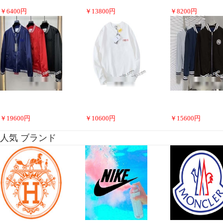
￥
6400
円
￥
13800
円
￥
8200
円
￥
19600
円
￥
10600
円
￥
15600
円
人気 ブランド