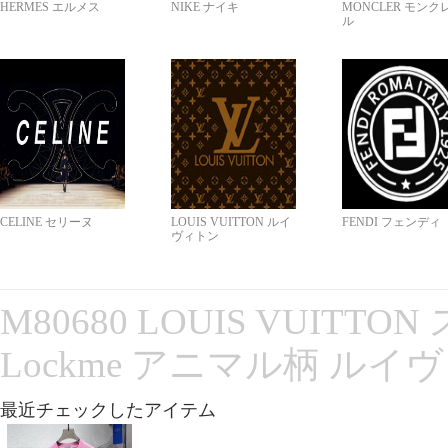
HERMES エルメス
NIKE ナイキ
MONCLER モンク
ル
CELINE セリーヌ
LOUIS VUITTON ルイ
FENDI フェンディ
ヴィトン
M80680 LOUIS VUITT
Lockme アニマル柄 ルイ
最近チェックしたアイテム