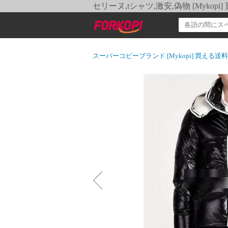
セリーヌ,tシャツ,激安,偽物 [Myko
スーパーコピーブランド [Mykopi] 買える