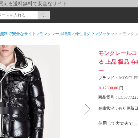
pi] 買える送料無料で安全なサイト
送料無料で安全なサイト
>
モンクレール特集
>
男性用ダウンジャケット
> モンクレールコピー
モンクレールコ
る 上品 极品 存
ー
ブランド：
MONCL
￥17300.00
円
商品货号：ECS77722
在庫状況：有り
更新日期
信用して大丈夫でし