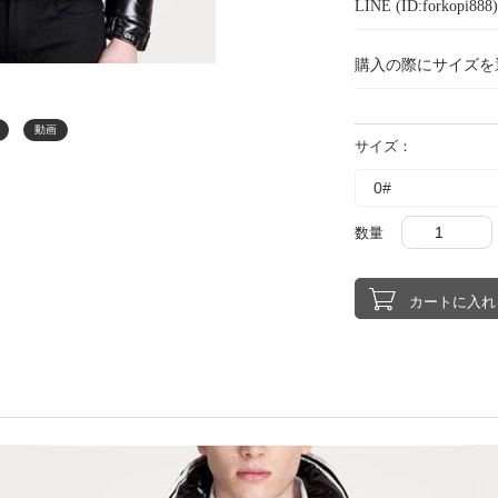
LINE (ID:forkopi
購入の際にサイズを
動画
サイズ：
数量